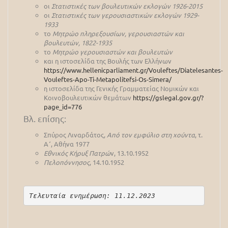
οι
Στατιστικές των βουλευτικών εκλογών 1926-2015
οι
Στατιστικές των γερουσιαστικών εκλογών 1929-
1933
το
Μητρώο πληρεξουσίων, γερουσιαστών και
βουλευτών, 1822-1935
το
Μητρώο γερουσιαστών και βουλευτών
και η ιστοσελίδα της Βουλής των Ελλήνων
https://www.hellenicparliament.gr/Vouleftes/Diatelesantes-
Vouleftes-Apo-Ti-Metapolitefsi-Os-Simera/
η ιστοσελίδα της Γενικής Γραμματείας Νομικών και
Κοινοβουλευτικών θεμάτων
https://gslegal.gov.gr/?
page_id=776
Βλ. επίσης:
Σπύρος Λιναρδάτος,
Από τον εμφύλιο στη χούντα
, τ.
Α΄, Αθήνα 1977
Εθνικός Κήρυξ Πατρώ
ν, 13.10.1952
Πελοπόννησος
, 14.10.1952
Τελευταία ενημέρωση: 11.12.2023