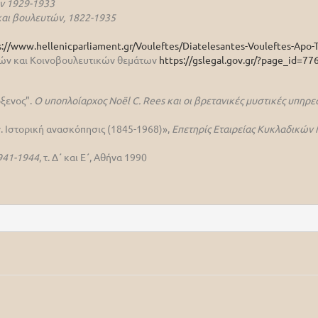
ν 1929-1933
αι βουλευτών, 1822-1935
s://www.hellenicparliament.gr/Vouleftes/Diatelesantes-Vouleftes-Apo-T
ικών και Κοινοβουλευτικών θεμάτων
https://gslegal.gov.gr/?page_id=77
όξενος”.
Ο υποπλοίαρχος Noël C. Rees και οι βρετανικές μυστικές υπηρ
. Ιστορική ανασκόπησις (1845-1968)»,
Επετηρίς Εταιρείας Κυκλαδικών
941-1944
, τ. Δ΄ και Ε΄, Αθήνα 1990