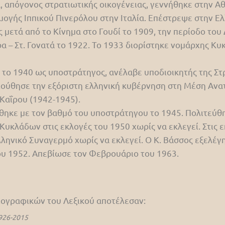
 απόγονος στρατιωτικής οικογένειας, γεννήθηκε στην Α
ογής Ιππικού Πινερόλου στην Ιταλία. Επέστρεψε στην Ελ
 μετά από το Κίνημα στο Γουδί το 1909, την περίοδο του
α – Στ. Γονατά το 1922. Το 1933 διορίστηκε νομάρχης Κυ
το 1940 ως υποστράτηγος, ανέλαβε υποδιοικητής της Στρ
ούθησε την εξόριστη ελληνική κυβέρνηση στη Μέση Ανα
Καΐρου (1942-1945).
θηκε με τον βαθμό του υποστράτηγου το 1945. Πολιτεύθη
υκλάδων στις εκλογές του 1950 χωρίς να εκλεγεί. Στις 
ληνικό Συναγερμό χωρίς να εκλεγεί. Ο Κ. Βάσσος εξελέ
ου 1952. Απεβίωσε τον Φεβρουάριο του 1963.
βιογραφικών του Λεξικού αποτέλεσαν:
926-2015