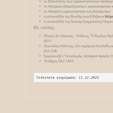
οι
Στατιστικές των γερουσιαστικών εκλογώ
το
Μητρώο πληρεξουσίων, γερουσιαστών κ
το
Μητρώο γερουσιαστών και βουλευτών
η ιστοσελίδα της Βουλής των Ελλήνων
http
η ιστοσελίδα της Γενικής Γραμματείας Νομ
Βλ. επίσης:
Πέτρος Στ. Μακρής – Στάϊκος, “Ο Άγγλος Πρ
2011
Λεωνίδας Μπίστης, «Οι νομάρχαι Κυκλάδων
201-238
Εμμανουήλ Ι. Τσουδερός,
Ιστορικό Αρχείο 1
Το Βήμα
,
28.2.1963
Τελευταία ενημέρωση: 11.12.2023