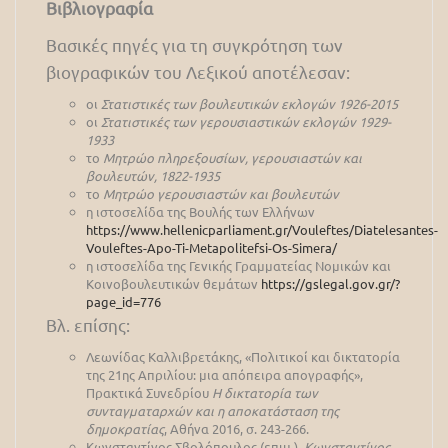
Βιβλιογραφία
Βασικές πηγές για τη συγκρότηση των
βιογραφικών του Λεξικού αποτέλεσαν:
οι
Στατιστικές των βουλευτικών εκλογών 1926-2015
οι
Στατιστικές των γερουσιαστικών εκλογών 1929-
1933
το
Μητρώο πληρεξουσίων, γερουσιαστών και
βουλευτών, 1822-1935
το
Μητρώο γερουσιαστών και βουλευτών
η ιστοσελίδα της Βουλής των Ελλήνων
https://www.hellenicparliament.gr/Vouleftes/Diatelesantes-
Vouleftes-Apo-Ti-Metapolitefsi-Os-Simera/
η ιστοσελίδα της Γενικής Γραμματείας Νομικών και
Κοινοβουλευτικών θεμάτων
https://gslegal.gov.gr/?
page_id=776
Βλ. επίσης:
Λεωνίδας Καλλιβρετάκης, «Πολιτικοί και δικτατορία
της 21ης Απριλίου: μια απόπειρα απογραφής»,
Πρακτικά Συνεδρίου
Η δικτατορία των
συνταγματαρχών και η αποκατάσταση της
δημοκρατίας
, Αθήνα 2016, σ. 243-266.
Κωνσταντίνος Σβολόπουλος (επιμ.),
Κωνσταντίνος