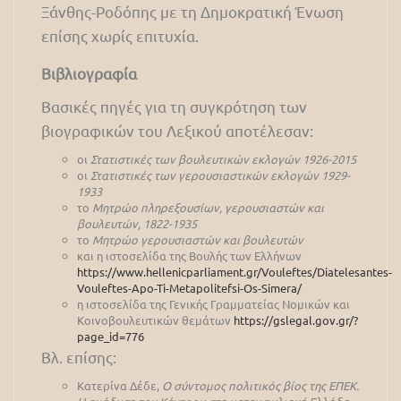
Ξάνθης-Ροδόπης με τη Δημοκρατική Ένωση
επίσης χωρίς επιτυχία.
Βιβλιογραφία
Βασικές πηγές για τη συγκρότηση των
βιογραφικών του Λεξικού αποτέλεσαν:
οι
Στατιστικές των βουλευτικών εκλογών 1926-2015
οι
Στατιστικές των γερουσιαστικών εκλογών 1929-
1933
το
Μητρώο πληρεξουσίων, γερουσιαστών και
βουλευτών, 1822-1935
το
Μητρώο γερουσιαστών και βουλευτών
και η ιστοσελίδα της Βουλής των Ελλήνων
https://www.hellenicparliament.gr/Vouleftes/Diatelesantes-
Vouleftes-Apo-Ti-Metapolitefsi-Os-Simera/
η ιστοσελίδα της Γενικής Γραμματείας Νομικών και
Κοινοβουλευτικών θεμάτων
https://gslegal.gov.gr/?
page_id=776
Βλ. επίσης:
Κατερίνα Δέδε,
Ο σύντομος πολιτικός βίος της ΕΠΕΚ.