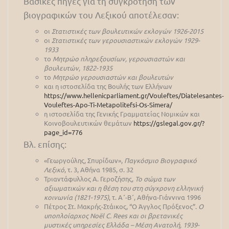
Βασικές πηγές για τη συγκρότηση των
βιογραφικών του Λεξικού αποτέλεσαν:
οι
Στατιστικές των βουλευτικών εκλογών 1926-2015
οι
Στατιστικές των γερουσιαστικών εκλογών 1929-
1933
το
Μητρώο πληρεξουσίων, γερουσιαστών και
βουλευτών, 1822-1935
το
Μητρώο γερουσιαστών και βουλευτών
και η ιστοσελίδα της Βουλής των Ελλήνων
https://www.hellenicparliament.gr/Vouleftes/Diatelesantes-
Vouleftes-Apo-Ti-Metapolitefsi-Os-Simera/
η ιστοσελίδα της Γενικής Γραμματείας Νομικών και
Κοινοβουλευτικών θεμάτων
https://gslegal.gov.gr/?
page_id=776
Βλ. επίσης:
«Γεωργούλης, Σπυρίδων»,
Παγκόσμιο Βιογραφικό
Λεξικό
, τ. 3, Αθήνα 1985, σ. 32
Τριαντάφυλλος Α. Γεροζήσης,
Το σώμα των
αξιωματικών και η θέση του στη σύγχρονη ελληνική
κοινωνία (1821-1975)
, τ. Α΄-Β΄, Αθήνα-Γιάννινα 1996
Πέτρος Στ. Μακρής-Στάικος, “Ο Άγγλος Πρόξενος”.
Ο
υποπλοίαρχος Noël C. Rees και οι βρετανικές
μυστικές υπηρεσίες Ελλάδα – Μέση Ανατολή, 1939-