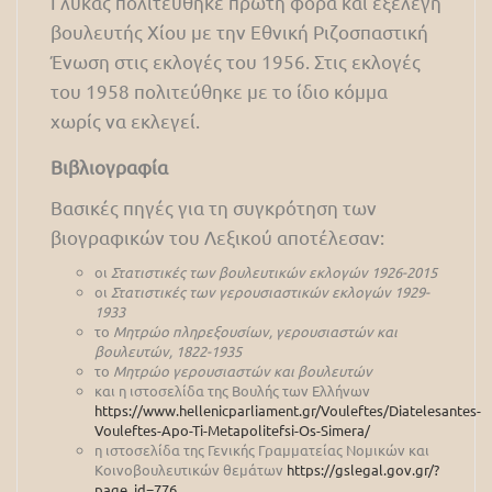
Γλύκας πολιτεύθηκε πρώτη φορά και εξελέγη
βουλευτής Χίου με την Εθνική Ριζοσπαστική
Ένωση στις εκλογές του 1956. Στις εκλογές
του 1958 πολιτεύθηκε με το ίδιο κόμμα
χωρίς να εκλεγεί.
Βιβλιογραφία
Βασικές πηγές για τη συγκρότηση των
βιογραφικών του Λεξικού αποτέλεσαν:
οι
Στατιστικές των βουλευτικών εκλογών 1926-2015
οι
Στατιστικές των γερουσιαστικών εκλογών 1929-
1933
το
Μητρώο πληρεξουσίων, γερουσιαστών και
βουλευτών, 1822-1935
το
Μητρώο γερουσιαστών και βουλευτών
και η ιστοσελίδα της Βουλής των Ελλήνων
https://www.hellenicparliament.gr/Vouleftes/Diatelesantes-
Vouleftes-Apo-Ti-Metapolitefsi-Os-Simera/
η ιστοσελίδα της Γενικής Γραμματείας Νομικών και
Κοινοβουλευτικών θεμάτων
https://gslegal.gov.gr/?
page_id=776