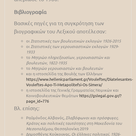
Βιβλιογραφία
Βασικές πηγές για τη συγκρότηση των
βιογραφικών του Λεξικού αποτέλεσαν:
οι
Στατιστικές των βουλευτικών εκλογών 1926-2015
οι
Στατιστικές των γερουσιαστικών εκλογών 1929-
1933
το
Μητρώο πληρεξουσίων, γερουσιαστών και
βουλευτών, 1822-1935
το
Μητρώο γερουσιαστών και βουλευτών
και η ιστοσελίδα της Βουλής των Ελλήνων
https://www.hellenicparliament.gr/Vouleftes/Diatelesantes-
Vouleftes-Apo-Ti-Metapolitefsi-Os-Simera/
η ιστοσελίδα της Γενικής Γραμματείας Νομικών και
Κοινοβουλευτικών θεμάτων
https://gslegal.gov.gr/?
page_id=776
Βλ. επίσης:
Ραϋμόνδος Αλβανός,
Σλαβόφωνοι και πρόσφυγες.
Κράτος και πολιτικές ταυτότητες στη Μακεδονία του
Μεσοπολέμου
, Θεσσαλονίκη 2019
Δημοσθένης Κούκουνας,
Οι έλληνες πολιτικοί, 1926-