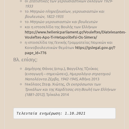
οι
Στατιστικές των γερουσιαστικών εκλογών 1929-
1933
το
Μητρώο πληρεξουσίων, γερουσιαστών και
βουλευτών, 1822-1935
το
Μητρώο γερουσιαστών και βουλευτών
και η ιστοσελίδα της Βουλής των Ελλήνων
https://www.hellenicparliament.gr/Vouleftes/Diatelesantes-
Vouleftes-Apo-Ti-Metapolitefsi-Os-Simera/
η ιστοσελίδα της Γενικής Γραμματείας Νομικών και
Κοινοβουλευτικών θεμάτων
https://gslegal.gov.gr/?
page_id=776
Βλ. επίσης:
Δημήτρης Θάνας (επιμ.), Βαγγέλης Τζούκας
(εισαγωγή – σημειώσεις),
Ημερολόγιο στρατηγού
Ναπολέοντα Ζέρβα, 1942-1945
, Αθήνα 2013
Νικόλαος Στεφ. Χιώτης,
Οι εκπρόσωποι των
Τρικάλων και της Καρδίτσας στη Βουλή των Ελλήνων
(1881-2012)
, Τρίκαλα 2014
Τελευταία ενημέρωση: 1.10.2021