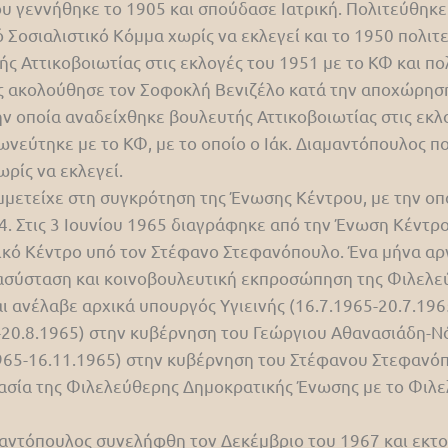
 γεννήθηκε το 1905 και σπούδασε Ιατρική. Πολιτεύθηκε
ό Σοσιαλιστικό Κόμμα χωρίς να εκλεγεί και το 1950 πολ
ής Αττικοβοιωτίας στις εκλογές του 1951 με το ΚΦ και πο
λος ακολούθησε τον Σοφοκλή Βενιζέλο κατά την αποχώρησ
 οποία αναδείχθηκε βουλευτής Αττικοβοιωτίας στις εκλο
εύτηκε με το ΚΦ, με το οποίο ο Ιάκ. Διαμαντόπουλος π
ωρίς να εκλεγεί.
υμμετείχε στη συγκρότηση της Ένωσης Κέντρου, με την οπ
64. Στις 3 Ιουνίου 1965 διαγράφηκε από την Ένωση Κέντρ
κό Κέντρο υπό τον Στέφανο Στεφανόπουλο. Ένα μήνα αργό
σύσταση και κοινοβουλευτική εκπροσώπηση της Φιλελεύ
αι ανέλαβε αρχικά υπουργός Υγιεινής (16.7.1965-20.7.196
-20.8.1965) στην κυβέρνηση του Γεώργιου Αθανασιάδη-Ν
65-16.11.1965) στην κυβέρνηση του Στέφανου Στεφανόπου
σία της Φιλελεύθερης Δημοκρατικής Ένωσης με το Φιλε
ιαμαντόπουλος συνελήφθη τον Δεκέμβριο του 1967 και εκτ