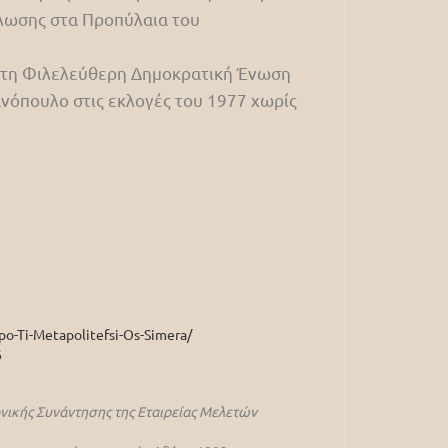
ήλωσης στα Προπύλαια του
ε τη Φιλελεύθερη Δημοκρατική Ένωση
ανόπουλο στις εκλογές του 1977 χωρίς
po-Ti-Metapolitefsi-Os-Simera/
6
ονικής Συνάντησης της Εταιρείας Μελετών