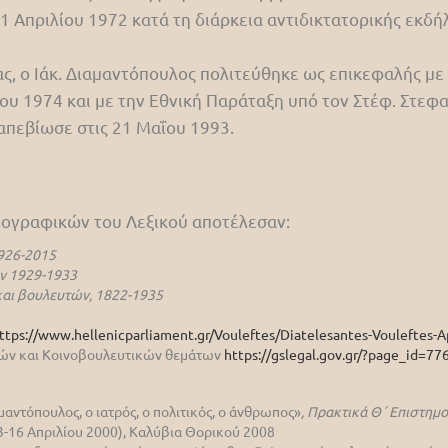
21 Απριλίου 1972 κατά τη διάρκεια αντιδικτατορικής εκδ
ς, ο Ιάκ. Διαμαντόπουλος πολιτεύθηκε ως επικεφαλής μ
του 1974 και με την Εθνική Παράταξη υπό τον Στέφ. Στεφ
απεβίωσε στις 21 Μαΐου 1993.
βιογραφικών του Λεξικού αποτέλεσαν:
926-2015
ν 1929-1933
αι βουλευτών, 1822-1935
ttps://www.hellenicparliament.gr/Vouleftes/Diatelesantes-Vouleftes-A
ικών και Κοινοβουλευτικών θεμάτων
https://gslegal.gov.gr/?page_id=77
ντόπουλος, ο ιατρός, ο πολιτικός, ο άνθρωπος»
, Πρακτικά Θ΄ Επιστημ
13-16 Απριλίου 2000), Καλύβια Θορικού 2008