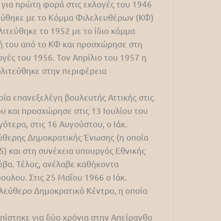
 για πρώτη φορά στις εκλογές του 1946
ιτεύθηκε με το Κόμμα Φιλελευθέρων (ΚΦ)
λιτεύθηκε το 1952 με το ίδιο κόμμα
ή του από το ΚΦ και προσχώρησε στη
γές του 1956. Τον Απρίλιο του 1957 η
ολιτεύθηκε στην περιφέρεια
οία επανεξελέγη βουλευτής Αττικής στις
ου και προσχώρησε στις 13 Ιουλίου του
τερα, στις 16 Αυγούστου, ο Ιάκ.
θερης Δημοκρατικής Ένωσης (η οποία
5) και στη συνέχεια υπουργός Εθνικής
όβα. Τέλος, ανέλαβε καθήκοντα
λου. Στις 25 Μαΐου 1966 ο Ιάκ.
λεύθερο Δημοκρατικό Κέντρο, η οποία
οπίστηκε για δύο χρόνια στην Απείρανθο