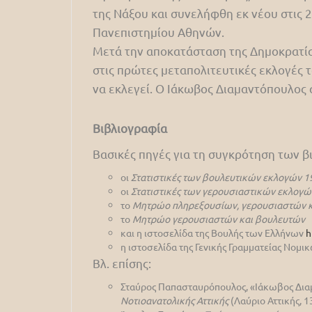
της Νάξου και συνελήφθη εκ νέου στις 
Πανεπιστημίου Αθηνών.
Μετά την αποκατάσταση της Δημοκρατία
στις πρώτες μεταπολιτευτικές εκλογές 
να εκλεγεί. Ο Ιάκωβος Διαμαντόπουλος 
Βιβλιογραφία
Βασικές πηγές για τη συγκρότηση των 
οι
Στατιστικές των βουλευτικών εκλογών 1
οι
Στατιστικές των γερουσιαστικών εκλογώ
το
Μητρώο πληρεξουσίων, γερουσιαστών κ
το
Μητρώο γερουσιαστών και βουλευτών
και η ιστοσελίδα της Βουλής των Ελλήνων
h
η ιστοσελίδα της Γενικής Γραμματείας Νομ
Βλ. επίσης:
Σταύρος Παπασταυρόπουλος, «Ιάκωβος Διαμα
Νοτιοανατολικής Αττικής
(Λαύριο Αττικής, 