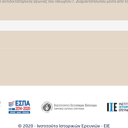
αντιδικτατορικός αγώνας του Ιάκωβου Γ. Διαμαντόπουλου μέσα από τ
© 2020 - Ινστιτούτο Ιστορικών Ερευνών - EIE