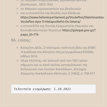
βουλευτών, 1822-1935
το
Μητρώο γερουσιαστών και βουλευτών
και η ιστοσελίδα της Βουλής των Ελλήνων
https://www.hellenicparliament.gr/Vouleftes/Diatelesantes-
Vouleftes-Apo-Ti-Metapolitefsi-Os-Simera/
η ιστοσελίδα της Γενικής Γραμματείας Νομικών και
Κοινοβουλευτικών θεμάτων
https://gslegal.gov.gr/?
page_id=776
Βλ. επίσης:
Κατερίνα Δέδε,
Ο σύντομος πολιτικός βίος της ΕΠΕΚ.
Η ανάδυση του Κέντρου στη μετεμφυλιακή Ελλάδα
,
Αθήνα 2016
Λέων Μπίστης, «Αι εκλογαί από του 1821 μέχρι
σήμερον και οι κατά ταύτας αντιπρόσωποι της
Άνδρου και των λοιπών Κυκλάδων»,
Επετηρίς
Εταιρείας Κυκλαδικών Μελετών
, 2 (1962), σ. 769-817
Τελευταία ενημέρωση: 1.10.2021