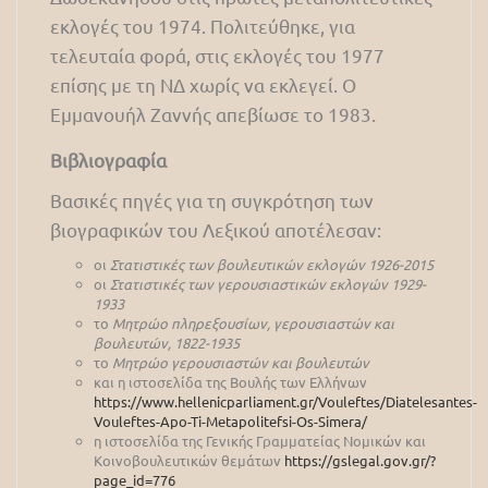
εκλογές του 1974. Πολιτεύθηκε, για
τελευταία φορά, στις εκλογές του 1977
επίσης με τη ΝΔ χωρίς να εκλεγεί. Ο
Εμμανουήλ Ζαννής απεβίωσε το 1983.
Βιβλιογραφία
Βασικές πηγές για τη συγκρότηση των
βιογραφικών του Λεξικού αποτέλεσαν:
οι
Στατιστικές των βουλευτικών εκλογών 1926-2015
οι
Στατιστικές των γερουσιαστικών εκλογών 1929-
1933
το
Μητρώο πληρεξουσίων, γερουσιαστών και
βουλευτών, 1822-1935
το
Μητρώο γερουσιαστών και βουλευτών
και η ιστοσελίδα της Βουλής των Ελλήνων
https://www.hellenicparliament.gr/Vouleftes/Diatelesantes-
Vouleftes-Apo-Ti-Metapolitefsi-Os-Simera/
η ιστοσελίδα της Γενικής Γραμματείας Νομικών και
Κοινοβουλευτικών θεμάτων
https://gslegal.gov.gr/?
page_id=776