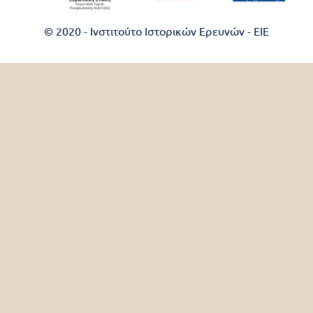
© 2020 - Ινστιτούτο Ιστορικών Ερευνών - EIE