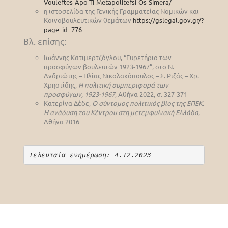
Vouleftes-Apo-Ti-Metapolitefsi-Os-Simera/
η ιστοσελίδα της Γενικής Γραμματείας Νομικών και
Κοινοβουλευτικών θεμάτων
https://gslegal.gov.gr/?
page_id=776
Βλ. επίσης:
Ιωάννης Κατιμερτζόγλου, “Ευρετήριο των
προσφύγων βουλευτών 1923-1967”, στο Ν.
Ανδριώτης – Ηλίας Νικολακόπουλος – Σ. Ριζάς – Χρ.
Χρηστίδης,
Η πολιτική συμπεριφορά των
προσφύγων, 1923-1967
, Αθήνα 2022, σ. 327-371
Κατερίνα Δέδε,
Ο σύντομος πολιτικός βίος της ΕΠΕΚ.
Η ανάδυση του Κέντρου στη μετεμφυλιακή Ελλάδα
,
Αθήνα 2016
Τελευταία ενημέρωση: 4.12.2023