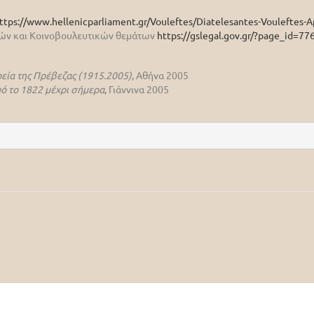
ttps://www.hellenicparliament.gr/Vouleftes/Diatelesantes-Vouleftes-A
ικών και Κοινοβουλευτικών θεμάτων
https://gslegal.gov.gr/?page_id=77
εία της Πρέβεζας (1915.2005)
, Αθήνα 2005
πό το 1822 μέχρι σήμερα
, Γιάννινα 2005