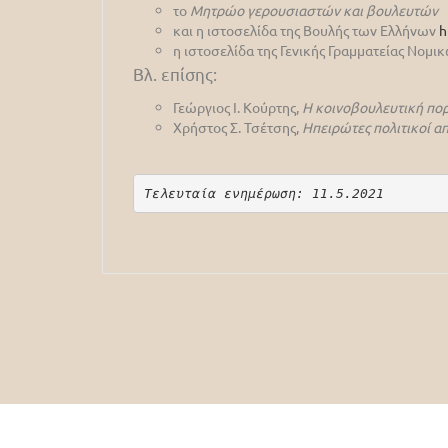
το
Μητρώο γερουσιαστών και βουλευτών
και η ιστοσελίδα της Βουλής των Ελλήνων
h
η ιστοσελίδα της Γενικής Γραμματείας Νομ
Βλ. επίσης:
Γεώργιος Ι. Κούρτης,
Η κοινοβουλευτική πορ
Χρήστος Σ. Τσέτσης,
Ηπειρώτες πολιτικοί α
Τελευταία ενημέρωση: 11.5.2021