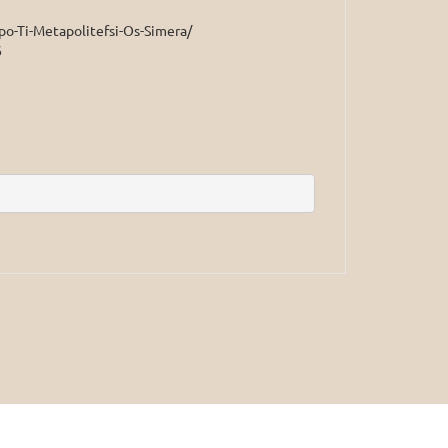
po-Ti-Metapolitefsi-Os-Simera/
6