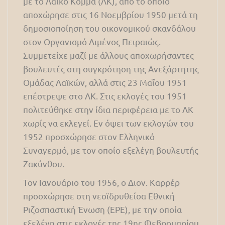
με το Λαϊκό Κόμμα (ΛΚ), από το οποίο
αποχώρησε στις 16 Νοεμβρίου 1950 μετά τη
δημοσιοποίηση του οικονομικού σκανδάλου
στον Οργανισμό Λιμένος Πειραιώς.
Συμμετείχε μαζί με άλλους αποχωρήσαντες
βουλευτές στη συγκρότηση της Ανεξάρτητης
Ομάδας Λαϊκών, αλλά στις 23 Μαΐου 1951
επέστρεψε στο ΛΚ. Στις εκλογές του 1951
πολιτεύθηκε στην ίδια περιφέρεια με το ΛΚ
χωρίς να εκλεγεί. Εν όψει των εκλογών του
1952 προσχώρησε στον Ελληνικό
Συναγερμό, με τον οποίο εξελέγη βουλευτής
Ζακύνθου.
Τον Ιανουάριο του 1956, ο Διον. Καρρέρ
προσχώρησε στη νεοϊδρυθείσα Εθνική
Ριζοσπαστική Ένωση (ΕΡΕ), με την οποία
εξελέγη στις εκλογές της 19ης Φεβρουαρίου.