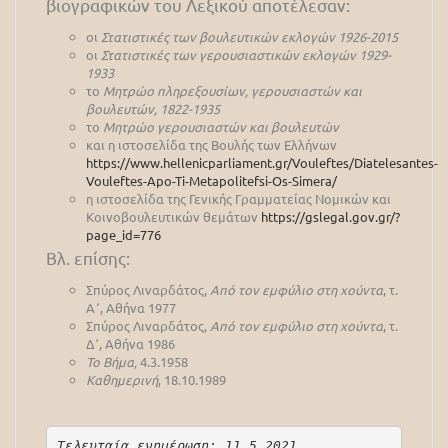
βιογραφικών του Λεξικού αποτέλεσαν:
οι
Στατιστικές των βουλευτικών εκλογών 1926-2015
οι
Στατιστικές των γερουσιαστικών εκλογών 1929-
1933
το
Μητρώο πληρεξουσίων, γερουσιαστών και
βουλευτών, 1822-1935
το
Μητρώο γερουσιαστών και βουλευτών
και η ιστοσελίδα της Βουλής των Ελλήνων
https://www.hellenicparliament.gr/Vouleftes/Diatelesantes-
Vouleftes-Apo-Ti-Metapolitefsi-Os-Simera/
η ιστοσελίδα της Γενικής Γραμματείας Νομικών και
Κοινοβουλευτικών θεμάτων
https://gslegal.gov.gr/?
page_id=776
Βλ. επίσης:
Σπύρος Λιναρδάτος,
Από τον εμφύλιο στη χούντα
, τ.
Α΄, Αθήνα 1977
Σπύρος Λιναρδάτος,
Από τον εμφύλιο στη χούντα
, τ.
Δ΄, Αθήνα 1986
Το Βήμα,
4.3.1958
Καθημερινή
, 18.10.1989
Τελευταία ενημέρωση: 11.5.2021