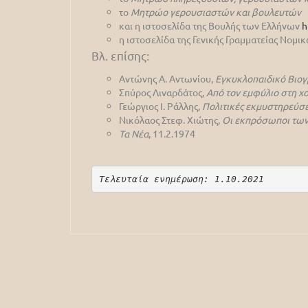
το
Μητρώο γερουσιαστών και βουλευτών
και η ιστοσελίδα της Βουλής των Ελλήνων
h
η ιστοσελίδα της Γενικής Γραμματείας Νομ
Βλ. επίσης:
Αντώνης Α. Αντωνίου,
Εγκυκλοπαιδικό Βιογ
Σπύρος Λιναρδάτος,
Από τον εμφύλιο στη χ
Γεώργιος Ι. Ράλλης,
Πολιτικές εκμυστηρεύσε
Νικόλαος Στεφ. Χιώτης,
Οι εκπρόσωποι των
Τα Νέα
, 11.2.1974
Τελευταία ενημέρωση: 1.10.2021