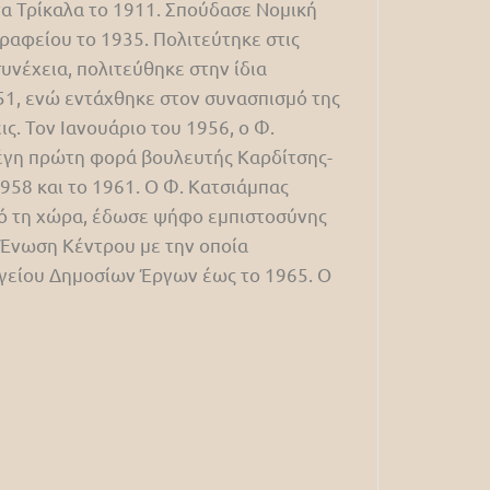
α Τρίκαλα το 1911. Σπούδασε Νομική
γραφείου το 1935. Πολιτεύτηκε στις
υνέχεια, πολιτεύθηκε στην ίδια
51, ενώ εντάχθηκε στον συνασπισμό της
. Τον Ιανουάριο του 1956, ο Φ.
λέγη πρώτη φορά βουλευτής Καρδίτσης-
958 και το 1961. Ο Φ. Κατσιάμπας
πό τη χώρα, έδωσε ψήφο εμπιστοσύνης
 Ένωση Κέντρου με την οποία
υργείου Δημοσίων Έργων έως το 1965. Ο