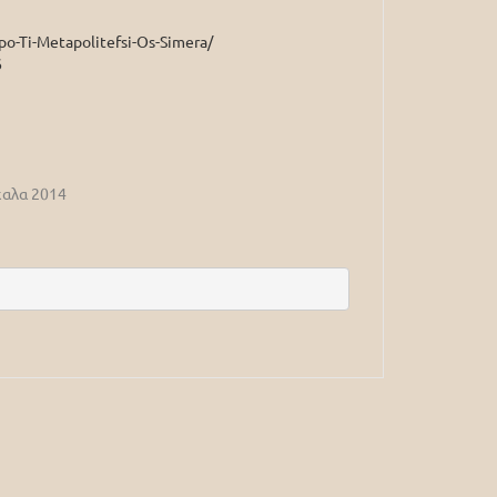
po-Ti-Metapolitefsi-Os-Simera/
6
ίκαλα 2014