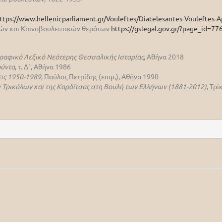
ttps://www.hellenicparliament.gr/Vouleftes/Diatelesantes-Vouleftes-A
ικών και Κοινοβουλευτικών θεμάτων
https://gslegal.gov.gr/?page_id=77
ραφικό Λεξικό Νεότερης Θεσσαλικής Ιστορίας
, Αθήνα 2018
ούντα
, τ. Δ΄, Αθήνα 1986
ις 1950-1989
, Παύλος Πετρίδης (επιμ,), Αθήνα 1990
 Τρικάλων και της Καρδίτσας στη Βουλή των Ελλήνων (1881-2012)
, Τρ