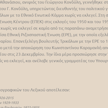
Αθανάσιου, ανιψιός του Γεώργιου Κονδύλη, γεννήθηκε στ
 του Γ. Κονδύλη, υπηρετώντας διευθυντής του πολιτικού 
λων με το Εθνικό Ενωτικό Κόμμα χωρίς να εκλεγεί. Στη σ
Ένωση Κέντρου (ΕΠΕΚ) στις εκλογές του 1950 και του 19
ωρίς να εκλεγεί σε καμία από τις παραπάνω αναμετρήσεις
σα Εθνική Ριζοσπαστική Ένωση (ΕΡΕ), με την οποία εξε
αρίου. Επανεξελέγη βουλευτής Τρικάλων με την ΕΡΕ το 1
όσο μετά την αποχώρηση του Κωνσταντίνου Καραμανλή α
ου στις 23 Δεκεμβρίου. Την ίδια μέρα προσχώρησε στην
ίς να εκλεγεί, και ανέλαβε γενικός γραμματέας του Υπο
βιογραφικών του Λεξικού αποτέλεσαν:
926-2015
ν 1929-1933
αι βουλευτών, 1822-1935