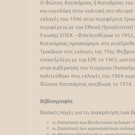
Ο Φώτιος Κατσιάμπας ή Κατσάμπας του 
και ενεπλάκη στην πολιτική στο πλευρό
εκλογές του 1946 στην περιφέρεια Τρικά
περιφέρεια με την Εθνική Προοδευτική 
Ένωσης ΕΠΕΚ – Φιλελευθέρων το 1952, χ
Κατσιάμπας προσχώρησε στη νεοϊδρυθεί
Τρικάλων στις εκλογές της 19ης Φεβρου
επανεξελέγη με την ΕΡΕ το 1963, ωστ
στην κυβέρνηση του Γεώργιου Παπανδρέ
πολιτεύθηκε στις εκλογές του 1964 χωρ
Φώτιος Κατσιάμπας απεβίωσε το 1974.
Βιβλιογραφία
Βασικές πηγές για τη συγκρότηση των 
οι
Στατιστικές των βουλευτικών εκλογών 1
οι
Στατιστικές των γερουσιαστικών εκλογώ
το
Μητρώο πληρεξουσίων, γερουσιαστών κ