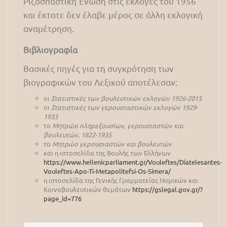
Ριζοσπαστική Ένωση στις εκλογές του 1956
και έκτοτε δεν έλαβε μέρος σε άλλη εκλογική
αναμέτρηση.
Βιβλιογραφία
Βασικές πηγές για τη συγκρότηση των
βιογραφικών του Λεξικού αποτέλεσαν:
οι
Στατιστικές των βουλευτικών εκλογών 1926-2015
οι
Στατιστικές των γερουσιαστικών εκλογών 1929-
1933
το
Μητρώο πληρεξουσίων, γερουσιαστών και
βουλευτών, 1822-1935
το
Μητρώο γερουσιαστών και βουλευτών
και η ιστοσελίδα της Βουλής των Ελλήνων
https://www.hellenicparliament.gr/Vouleftes/Diatelesantes-
Vouleftes-Apo-Ti-Metapolitefsi-Os-Simera/
η ιστοσελίδα της Γενικής Γραμματείας Νομικών και
Κοινοβουλευτικών θεμάτων
https://gslegal.gov.gr/?
page_id=776