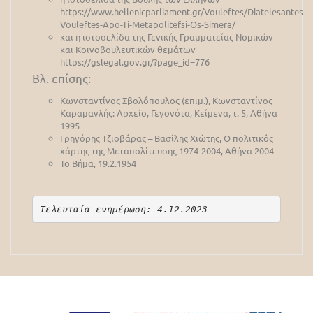
https://www.hellenicparliament.gr/Vouleftes/Diatelesantes-
Vouleftes-Apo-Ti-Metapolitefsi-Os-Simera/
και η ιστοσελίδα της Γενικής Γραμματείας Νομικών
και Κοινοβουλευτικών θεμάτων
https://gslegal.gov.gr/?page_id=776
Βλ. επίσης:
Κωνσταντίνος Σβολόπουλος (επιμ.), Κωνσταντίνος
Καραμανλής: Αρχείο, Γεγονότα, Κείμενα, τ. 5, Αθήνα
1995
Γρηγόρης Τζιοβάρας – Βασίλης Χιώτης, Ο πολιτικός
χάρτης της Μεταπολίτευσης 1974-2004, Αθήνα 2004
Το Βήμα, 19.2.1954
Τελευταία ενημέρωση: 4.12.2023