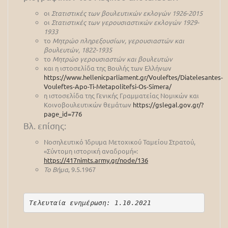
οι
Στατιστικές των βουλευτικών εκλογών 1926-2015
οι
Στατιστικές των γερουσιαστικών εκλογών 1929-
1933
το
Μητρώο πληρεξουσίων, γερουσιαστών και
βουλευτών, 1822-1935
το
Μητρώο γερουσιαστών και βουλευτών
και η ιστοσελίδα της Βουλής των Ελλήνων
https://www.hellenicparliament.gr/Vouleftes/Diatelesantes-
Vouleftes-Apo-Ti-Metapolitefsi-Os-Simera/
η ιστοσελίδα της Γενικής Γραμματείας Νομικών και
Κοινοβουλευτικών θεμάτων
https://gslegal.gov.gr/?
page_id=776
Βλ. επίσης:
Νοσηλευτικό Ίδρυμα Μετοχικού Ταμείου Στρατού,
«Σύντομη ιστορική αναδρομή»:
https://417nimts.army.gr/node/136
Το Βήμα
, 9.5.1967
Τελευταία ενημέρωση: 1.10.2021