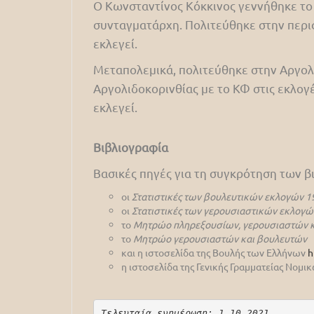
Ο Κωνσταντίνος Κόκκινος γεννήθηκε το
συνταγματάρχη. Πολιτεύθηκε στην περι
εκλεγεί.
Μεταπολεμικά, πολιτεύθηκε στην Αργολι
Αργολιδοκορινθίας με το ΚΦ στις εκλογέ
εκλεγεί.
Βιβλιογραφία
Βασικές πηγές για τη συγκρότηση των 
οι
Στατιστικές των βουλευτικών εκλογών 1
οι
Στατιστικές των γερουσιαστικών εκλογώ
το
Μητρώο πληρεξουσίων, γερουσιαστών κ
το
Μητρώο γερουσιαστών και βουλευτών
και η ιστοσελίδα της Βουλής των Ελλήνων
h
η ιστοσελίδα της Γενικής Γραμματείας Νομ
Τελευταία ενημέρωση: 1.10.2021