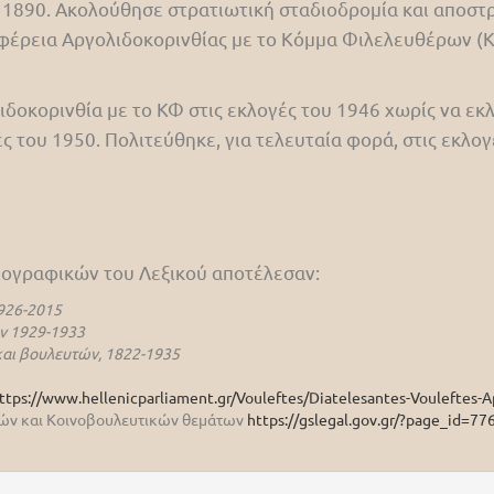
 1890. Ακολούθησε στρατιωτική σταδιοδρομία και αποστ
φέρεια Αργολιδοκορινθίας με το Κόμμα Φιλελευθέρων (ΚΦ
δοκορινθία με το ΚΦ στις εκλογές του 1946 χωρίς να εκ
ς του 1950. Πολιτεύθηκε, για τελευταία φορά, στις εκλογ
βιογραφικών του Λεξικού αποτέλεσαν:
926-2015
ν 1929-1933
αι βουλευτών, 1822-1935
ttps://www.hellenicparliament.gr/Vouleftes/Diatelesantes-Vouleftes-A
ικών και Κοινοβουλευτικών θεμάτων
https://gslegal.gov.gr/?page_id=77