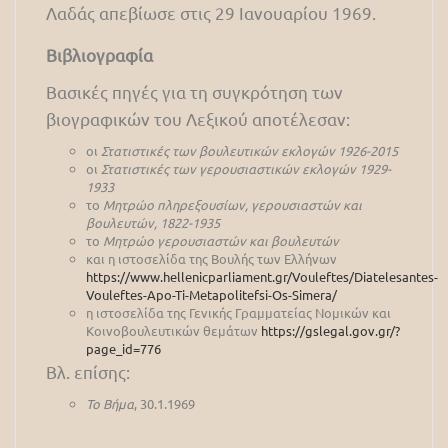
Λαδάς απεβίωσε στις 29 Ιανουαρίου 1969.
Βιβλιογραφία
Βασικές πηγές για τη συγκρότηση των
βιογραφικών του Λεξικού αποτέλεσαν:
οι
Στατιστικές των βουλευτικών εκλογών 1926-2015
οι
Στατιστικές των γερουσιαστικών εκλογών 1929-
1933
το
Μητρώο πληρεξουσίων, γερουσιαστών και
βουλευτών, 1822-1935
το
Μητρώο γερουσιαστών και βουλευτών
και η ιστοσελίδα της Βουλής των Ελλήνων
https://www.hellenicparliament.gr/Vouleftes/Diatelesantes-
Vouleftes-Apo-Ti-Metapolitefsi-Os-Simera/
η ιστοσελίδα της Γενικής Γραμματείας Νομικών και
Κοινοβουλευτικών θεμάτων
https://gslegal.gov.gr/?
page_id=776
Βλ. επίσης:
Το Βήμα
, 30.1.1969