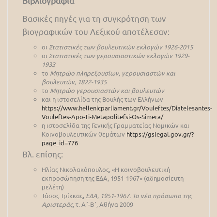
Βιβλιογραφία
Βασικές πηγές για τη συγκρότηση των
βιογραφικών του Λεξικού αποτέλεσαν:
οι
Στατιστικές των βουλευτικών εκλογών 1926-2015
οι
Στατιστικές των γερουσιαστικών εκλογών 1929-
1933
το
Μητρώο πληρεξουσίων, γερουσιαστών και
βουλευτών, 1822-1935
το
Μητρώο γερουσιαστών και βουλευτών
και η ιστοσελίδα της Βουλής των Ελλήνων
https://www.hellenicparliament.gr/Vouleftes/Diatelesantes-
Vouleftes-Apo-Ti-Metapolitefsi-Os-Simera/
η ιστοσελίδα της Γενικής Γραμματείας Νομικών και
Κοινοβουλευτικών θεμάτων
https://gslegal.gov.gr/?
page_id=776
Βλ. επίσης:
Ηλίας Νικολακόπουλος, «Η κοινοβουλευτική
εκπροσώπηση της ΕΔΑ, 1951-1967» (αδημοσίευτη
μελέτη)
Τάσος Τρίκκας,
ΕΔΑ, 1951-1967. Το νέο πρόσωπο της
Αριστεράς
, τ. Α΄-Β΄, Αθήνα 2009