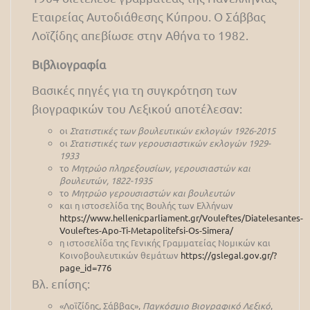
Εταιρείας Αυτοδιάθεσης Κύπρου. Ο Σάββας
Λοϊζίδης απεβίωσε στην Αθήνα το 1982.
Βιβλιογραφία
Βασικές πηγές για τη συγκρότηση των
βιογραφικών του Λεξικού αποτέλεσαν:
οι
Στατιστικές των βουλευτικών εκλογών 1926-2015
οι
Στατιστικές των γερουσιαστικών εκλογών 1929-
1933
το
Μητρώο πληρεξουσίων, γερουσιαστών και
βουλευτών, 1822-1935
το
Μητρώο γερουσιαστών και βουλευτών
και η ιστοσελίδα της Βουλής των Ελλήνων
https://www.hellenicparliament.gr/Vouleftes/Diatelesantes-
Vouleftes-Apo-Ti-Metapolitefsi-Os-Simera/
η ιστοσελίδα της Γενικής Γραμματείας Νομικών και
Κοινοβουλευτικών θεμάτων
https://gslegal.gov.gr/?
page_id=776
Βλ. επίσης:
«Λοϊζίδης, Σάββας»,
Παγκόσμιο Βιογραφικό Λεξικό
,