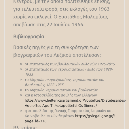
Κέντρου, με την οποία πολιτεύθηκε επίσης,
για τελευταία φορά, στις εκλογές του 1963
χωρίς να εκλεγεί. Ο Ευστάθιος Μαλαμίδας
απεβίωσε στις 22 Ιουλίου 1966.
Βιβλιογραφία
Βασικές πηγές για τη συγκρότηση των
βιογραφικών του Λεξικού αποτέλεσαν:
οι
Στατιστικές των βουλευτικών εκλογών 1926-2015
οι
Στατιστικές των γερουσιαστικών εκλογών 1929-
1933
το
Μητρώο πληρεξουσίων, γερουσιαστών και
βουλευτών, 1822-1935
το
Μητρώο γερουσιαστών και βουλευτών
και η ιστοσελίδα της Βουλής των Ελλήνων
https://www.hellenicparliament.gr/Vouleftes/Diatelesantes-
Vouleftes-Apo-Ti-Metapolitefsi-Os-Simera/
η ιστοσελίδα της Γενικής Γραμματείας Νομικών και
Κοινοβουλευτικών θεμάτων
https://gslegal.gov.gr/?
page_id=776
Βλ. επίσης: