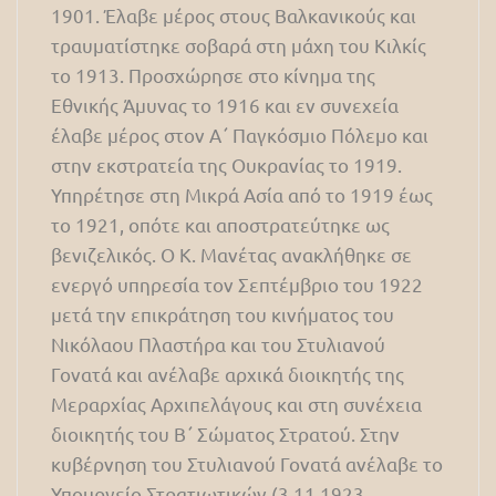
1901. Έλαβε μέρος στους Βαλκανικούς και
τραυματίστηκε σοβαρά στη μάχη του Κιλκίς
το 1913. Προσχώρησε στο κίνημα της
Εθνικής Άμυνας το 1916 και εν συνεχεία
έλαβε μέρος στον Α΄ Παγκόσμιο Πόλεμο και
στην εκστρατεία της Ουκρανίας το 1919.
Υπηρέτησε στη Μικρά Ασία από το 1919 έως
το 1921, οπότε και αποστρατεύτηκε ως
βενιζελικός. Ο Κ. Μανέτας ανακλήθηκε σε
ενεργό υπηρεσία τον Σεπτέμβριο του 1922
μετά την επικράτηση του κινήματος του
Νικόλαου Πλαστήρα και του Στυλιανού
Γονατά και ανέλαβε αρχικά διοικητής της
Μεραρχίας Αρχιπελάγους και στη συνέχεια
διοικητής του Β΄ Σώματος Στρατού. Στην
κυβέρνηση του Στυλιανού Γονατά ανέλαβε το
Υπουργείο Στρατιωτικών (3.11.1923-