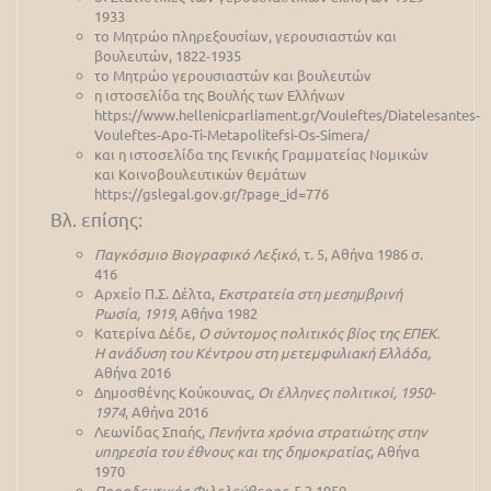
1933
το Μητρώο πληρεξουσίων, γερουσιαστών και
βουλευτών, 1822-1935
το Μητρώο γερουσιαστών και βουλευτών
η ιστοσελίδα της Βουλής των Ελλήνων
https://www.hellenicparliament.gr/Vouleftes/Diatelesantes-
Vouleftes-Apo-Ti-Metapolitefsi-Os-Simera/
και η ιστοσελίδα της Γενικής Γραμματείας Νομικών
και Κοινοβουλευτικών θεμάτων
https://gslegal.gov.gr/?page_id=776
Βλ. επίσης:
Παγκόσμιο Βιογραφικό Λεξικό
, τ. 5, Αθήνα 1986 σ.
416
Αρχείο Π.Σ. Δέλτα,
Εκστρατεία στη μεσημβρινή
Ρωσία, 1919
, Αθήνα 1982
Κατερίνα Δέδε,
Ο σύντομος πολιτικός βίος της ΕΠΕΚ.
Η ανάδυση του Κέντρου στη μετεμφυλιακή Ελλάδα
,
Αθήνα 2016
Δημοσθένης Κούκουνας,
Οι έλληνες πολιτικοί, 1950-
1974
, Αθήνα 2016
Λεωνίδας Σπαής,
Πενήντα χρόνια στρατιώτης στην
υπηρεσία του έθνους και της δημοκρατίας
, Αθήνα
1970
Προοδευτικός Φιλελεύθερος
, 5.3.1950