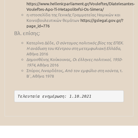
https://www.hellenicparliament.gr/Vouleftes/Diatelesantes-
Vouleftes-Apo-Ti-Metapolitefsi-Os-Simera/
η ιστοσελίδα της Γενικής Γραμματείας Νομικών και
Κοινοβουλευτικών θεμάτων
https://gslegal.gov.gr/?
page_id=776
Βλ. επίσης:
Κατερίνα Δέδε,
Ο σύντομος πολιτικός βίος της ΕΠΕΚ.
Η ανάδυση του Κέντρου στη μετεμφυλιακή Ελλάδα
,
Αθήνα 2016
Δημοσθένης Κούκουνας,
Οι
έλληνες πολιτικοί, 1950-
1974
, Αθήνα 2016
Σπύρος Λιναρδάτος,
Από τον εμφύλιο στη χούντα
, τ.
Β΄, Αθήνα 1978
Τελευταία ενημέρωση: 1.10.2021