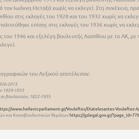
τον Ιωάννη Μεταξά χωρίς να εκλεγεί. Στη συνέχεια, προ
θίου στις εκλογές του 1928 και του 1932 χωρίς να εκλεγ
 πολιτεύθηκε επίσης στις εκλογές του 1936 χωρίς να εκλεγ
 του 1946 και εξελέγη βουλευτής Λασιθίου με το ΛΚ, με 
κλεγεί.
βιογραφικών του Λεξικού αποτέλεσαν:
926-2015
ν 1929-1933
αι βουλευτών, 1822-1935
ttps://www.hellenicparliament.gr/Vouleftes/Diatelesantes-Vouleftes-A
ικών και Κοινοβουλευτικών θεμάτων
https://gslegal.gov.gr/?page_id=77