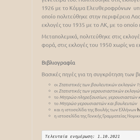
1926 με το Κόμμα Ελευθεροφρόνων υπό 
οποίο πολιτεύθηκε στην περιφέρεια Λασι
εκλογές του 1935 με το ΛΚ, με το οποίο
Μεταπολεμικά, πολιτεύθηκε στις εκλογές
φορά, στις εκλογές του 1950 χωρίς να ε
Βιβλιογραφία
Βασικές πηγές για τη συγκρότηση των 
οι
Στατιστικές των βουλευτικών εκλογών 1
οι
Στατιστικές των γερουσιαστικών εκλογώ
το
Μητρώο πληρεξουσίων, γερουσιαστών κ
το
Μητρώο γερουσιαστών και βουλευτών
και η ιστοσελίδα της Βουλής των Ελλήνων
h
η ιστοσελίδα της Γενικής Γραμματείας Νομ
Τελευταία ενημέρωση: 1.10.2021