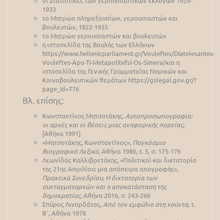
οι Στατιστικές των γερουσιαστικών εκλογών 1929-
1933
το Μητρώο πληρεξουσίων, γερουσιαστών και
βουλευτών, 1822-1935
το Μητρώο γερουσιαστών και βουλευτών
η ιστοσελίδα της Βουλής των Ελλήνων
https://www.hellenicparliament.gr/Vouleftes/Diatelesantes-
Vouleftes-Apo-Ti-Metapolitefsi-Os-Simera/και η
ιστοσελίδα της Γενικής Γραμματείας Νομικών και
Κοινοβουλευτικών θεμάτων https://gslegal.gov.gr/?
page_id=776
Βλ. επίσης:
Κωνσταντίνος Μητσοτάκης,
Αυτοπροσωπογραφία:
οι αρχές και οι θέσεις μιας ανηφορικής πορείας
,
[Αθήνα 1991]
«Μητσοτάκης, Κωνσταντίνος»,
Παγκόσμιο
Βιογραφικό Λεξικό
, Αθήνα 1986, τ. 5, σ. 175-176
Λεωνίδας Καλλιβρετάκης, «Πολιτικοί και δικτατορία
της 21ης Απριλίου: μια απόπειρα απογραφής»,
Πρακτικά Συνεδρίου, Η δικτατορία των
συνταγματαρχών και η αποκατάσταση της
δημοκρατίας
, Αθήνα 2016, σ. 243-266
Σπύρος Λιναρδάτος,
Από τον εμφύλιο στη χούντα
, τ.
Β΄, Αθήνα 1978