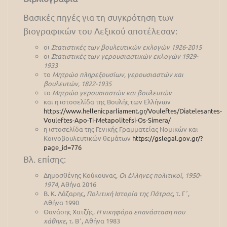
Βασικές πηγές για τη συγκρότηση των
βιογραφικών του Λεξικού αποτέλεσαν:
οι
Στατιστικές των βουλευτικών εκλογών 1926-2015
οι
Στατιστικές των γερουσιαστικών εκλογών 1929-
1933
το
Μητρώο πληρεξουσίων, γερουσιαστών και
βουλευτών, 1822-1935
το
Μητρώο γερουσιαστών και βουλευτών
και η ιστοσελίδα της Βουλής των Ελλήνων
https://www.hellenicparliament.gr/Vouleftes/Diatelesantes-
Vouleftes-Apo-Ti-Metapolitefsi-Os-Simera/
η ιστοσελίδα της Γενικής Γραμματείας Νομικών και
Κοινοβουλευτικών θεμάτων
https://gslegal.gov.gr/?
page_id=776
Βλ. επίσης:
Δημοσθένης Κούκουνας,
Οι έλληνες πολιτικοί, 1950-
1974,
Αθήνα 2016
Β. Κ. Λάζαρης,
Πολιτική Ιστορία της Πάτρας
, τ. Γ΄,
Αθήνα 1990
Θανάσης Χατζής,
Η νικηφόρα επανάσταση που
χάθηκε
, τ. Β΄, Αθήνα 1983