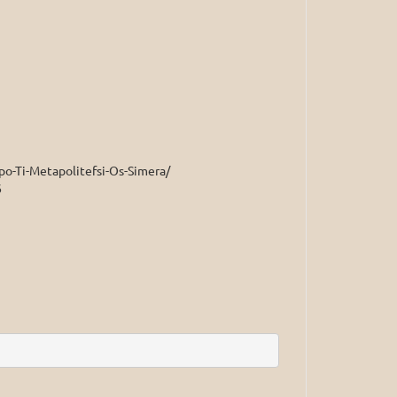
po-Ti-Metapolitefsi-Os-Simera/
6