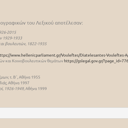
βιογραφικών του Λεξικού αποτέλεσαν:
926-2015
ν 1929-1933
αι βουλευτών, 1822-1935
ttps://www.hellenicparliament.gr/Vouleftes/Diatelesantes-Vouleftes-A
ικών και Κοινοβουλευτικών θεμάτων
https://gslegal.gov.gr/?page_id=77
έμων
, τ. Β΄, Αθήνα 1955
βιάς
, Αθήνα 1997
οί, 1926-1949,
Αθήνα 1999