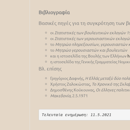
Βιβλιογραφία
Βασικές πηγές για τη συγκρότηση των 
οι
Στατιστικές των βουλευτικών εκλογών 1
οι
Στατιστικές των γερουσιαστικών εκλογώ
το
Μητρώο πληρεξουσίων, γερουσιαστών κ
το
Μητρώο γερουσιαστών και βουλευτών
και η ιστοσελίδα της Βουλής των Ελλήνων
h
η ιστοσελίδα της Γενικής Γραμματείας Νομ
Βλ. επίσης
Γρηγόριος Δαφνής,
Η Ελλάς μεταξύ δύο πολ
Χρήστος Ζαλοκώστας,
Το Χρονικό της Σκλα
Δημοσθένης Κούκουνας,
Οι έλληνες πολιτικ
Μακεδονία
, 2.5.1971
Τελευταία ενημέρωση: 11.5.2021