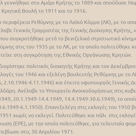
 γεννήθηκε στο Αμάρι Κρήτης το 1889 και σπούδασε Νομ
 Κρητική Βουλή το 1911 και το 1916.
 περιφέρεια Ρεθύμνης με το Λαϊκό Κόμμα (ΛΚ), με το οπο
έλαβε Γενικός Γραμματέας της Γενικής Διοίκησης Κρήτης, 
που συγκροτήθηκε μετά το βενιζελικό στρατιωτικό κίνημ
μνης στις του 1935 με το ΛΚ, με το οποίο πολιτεύθηκε κα
μετείχε στη συγκρότηση της Εθνικής Οργάνωσης Κρητών.
ιορίστηκε πολιτικός διοικητής Κρήτης και τον Δεκέμβρ
κλογές του 1946 και εξελέγη βουλευτής Ρεθύμνης με το 
, 2.10.1946-4.11.1946) και έπειτα υφυπουργός Γενικής Δ
αλδάρη. Ανέλαβε το Υπουργείο Ανοικοδομήσεως στις κυβε
949, 20.1.1949-14.4.1949, 14.4.1949-30.6.1949), το οπο
6.1949-6.1.1950). Επανεξελέγη στις εκλογές του 1950 β
 1951 χωρίς να εκλεγεί. Πολιτεύθηκε και πάλι στις εκλογ
ωση (ΕΡΕ), με την οποία πολιτεύθηκε, για τελευταία φορ
εβίωσε στις 30 Απριλίου 1971.