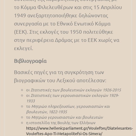
το Κόμμα Φιλελευθέρων και στις 15 Απριλίου
1949 ανεξαρτητοποιήθηκε δηλώνοντας
συνεργασία με το Εθνικό Ενωτικό Κόμμα
(ΕΕΚ). Στις εκλογές του 1950 πολιτεύθηκε
στην περιφέρεια Δράμας με το ΕΕΚ χωρίς να
εκλεγεί.
Βιβλιογραφία
Βασικές πηγές για τη συγκρότηση των
βιογραφικών του Λεξικού αποτέλεσαν:
οι
Στατιστικές των βουλευτικών εκλογών 1926-2015
οι
Στατιστικές των γερουσιαστικών εκλογών 1929-
1933
το
Μητρώο πληρεξουσίων, γερουσιαστών και
βουλευτών, 1822-1935
το
Μητρώο γερουσιαστών και βουλευτών
η ιστοσελίδα της Βουλής των Ελλήνων
https://www.hellenicparliament.gr/Vouleftes/Diatelesantes-
Vouleftes-Apo-Ti-Metapolitefsi-Os-Simera/