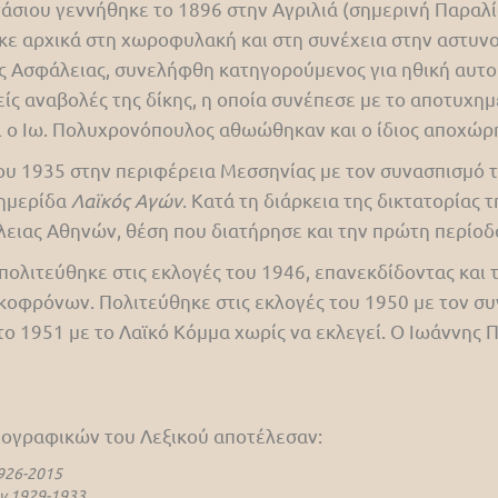
σιου γεννήθηκε το 1896 στην Αγριλιά (σημερινή Παραλ
κε αρχικά στη χωροφυλακή και στη συνέχεια στην αστυνομ
ής Ασφάλειας, συνελήφθη κατηγορούμενος για ηθική αυτ
ς αναβολές της δίκης, η οποία συνέπεσε με το αποτυχημέ
ι ο Ιω. Πολυχρονόπουλος αθωώθηκαν και ο ίδιος αποχώρ
 του 1935 στην περιφέρεια Μεσσηνίας με τον συνασπισμό
φημερίδα
Λαϊκός Αγών
. Κατά τη διάρκεια της δικτατορίας
άλειας Αθηνών, θέση που διατήρησε και την πρώτη περίοδ
πολιτεύθηκε στις εκλογές του 1946, επανεκδίδοντας και
κοφρόνων. Πολιτεύθηκε στις εκλογές του 1950 με τον συ
το 1951 με το Λαϊκό Κόμμα χωρίς να εκλεγεί. Ο Ιωάννης
βιογραφικών του Λεξικού αποτέλεσαν:
926-2015
ν 1929-1933