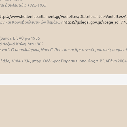
αι βουλευτών, 1822-1935
ttps://www.hellenicparliament.gr/Vouleftes/Diatelesantes-Vouleftes-A
ικών και Κοινοβουλευτικών θεμάτων
https://gslegal.gov.gr/?page_id=77
έμων
, τ. Β΄, Αθήνα 1955
 Λεξικό
, Καλαμάτα 1962
ενος”.
Ο υποπλοίαρχος Noël C. Rees και οι βρετανικές μυστικές υπηρεσ
λλάδα, 1844-1936
, μτφρ. Θόδωρος Παρασκευόπουλος, τ. Β΄, Αθήνα 2004