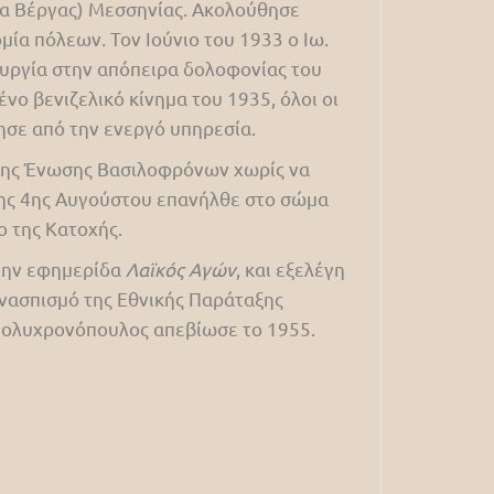
ία Βέργας) Μεσσηνίας. Ακολούθησε
ία πόλεων. Τον Ιούνιο του 1933 ο Ιω.
ουργία στην απόπειρα δολοφονίας του
νο βενιζελικό κίνημα του 1935, όλοι οι
ησε από την ενεργό υπηρεσία.
 της Ένωσης Βασιλοφρόνων χωρίς να
 της 4ης Αυγούστου επανήλθε στο σώμα
ο της Κατοχής.
 την εφημερίδα
Λαϊκός Αγών
, και εξελέγη
νασπισμό της Εθνικής Παράταξης
 Πολυχρονόπουλος απεβίωσε το 1955.