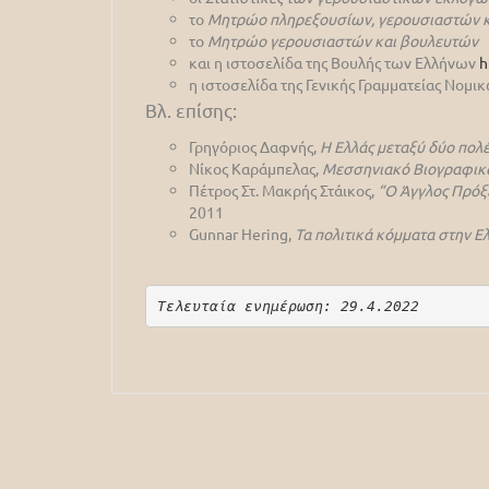
το
Μητρώο πληρεξουσίων, γερουσιαστών κ
το
Μητρώο γερουσιαστών και βουλευτών
και η ιστοσελίδα της Βουλής των Ελλήνων
h
η ιστοσελίδα της Γενικής Γραμματείας Νομ
Βλ. επίσης:
Γρηγόριος Δαφνής,
Η Ελλάς μεταξύ δύο πολ
Νίκος Καράμπελας,
Μεσσηνιακό Βιογραφικό
Πέτρος Στ. Μακρής Στάικος,
“Ο Άγγλος Πρόξ
2011
Gunnar Hering,
Τα πολιτικά κόμματα στην Ε
Τελευταία ενημέρωση: 29.4.2022