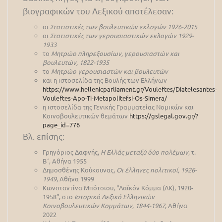
βιογραφικών του Λεξικού αποτέλεσαν:
οι
Στατιστικές των βουλευτικών εκλογών 1926-2015
οι
Στατιστικές των γερουσιαστικών εκλογών 1929-
1933
το
Μητρώο πληρεξουσίων, γερουσιαστών και
βουλευτών, 1822-1935
το
Μητρώο γερουσιαστών και βουλευτών
και η ιστοσελίδα της Βουλής των Ελλήνων
https://www.hellenicparliament.gr/Vouleftes/Diatelesantes-
Vouleftes-Apo-Ti-Metapolitefsi-Os-Simera/
η ιστοσελίδα της Γενικής Γραμματείας Νομικών και
Κοινοβουλευτικών θεμάτων
https://gslegal.gov.gr/?
page_id=776
Βλ. επίσης:
Γρηγόριος Δαφνής,
Η Ελλάς μεταξύ δύο πολέμων
, τ.
Β΄, Αθήνα 1955
Δημοσθένης Κούκουνας,
Οι έλληνες πολιτικοί, 1926-
1949
, Αθήνα 1999
Κωνσταντίνα Μπότσιου, “Λαϊκόν Κόμμα (ΛΚ), 1920-
1958”, στο
Ιστορικό Λεξικό Ελληνικών
Κοινοβουλευτικών Κομμάτων, 1844-1967
, Αθήνα
2022