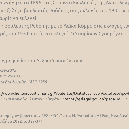
εννήθηκε το 1896 στις Σαράντα Εκκλησιές της Ανατολικ
αι εξελέγη βουλευτής Ροδόπης στις εκλογές του 1935 με 
χωρίς να εκλεγεί.
η βουλευτής Ροδόπης με το Λαϊκό Κόμμα στις εκλογές του
φορά, του 1951 χωρίς να εκλεγεί. Ο Σπυρίδων Σγουρόγλου
βιογραφικών του Λεξικού αποτέλεσαν:
926-2015
ν 1929-1933
αι βουλευτών, 1822-1935
s://www.hellenicparliament.gr/Vouleftes/Diatelesantes-Vouleftes-Apo-T
ικών και Κοινοβουλευτικών θεμάτων
https://gslegal.gov.gr/?page_id=77
ροσφύγων βουλευτών 1923-1967”, στο Ν. Ανδριώτης – Ηλίας Νικολακόπο
, Αθήνα 2022, σ. 327-371