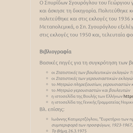
Ο Σπυρίδων Σγουρόγλου του Γεώργιου γ
και άσκησε τη δικηγορία. Πολιτεύθηκε κ
πολιτεύθηκε και στις εκλογές του 1936 
Μεταπολεμικά, ο Σπ. Σγουρόγλου εξελέγ
στις εκλογές του 1950 και, τελευταία 
Βιβλιογραφία
Βασικές πηγές για τη συγκρότηση των 
οι
Στατιστικές των βουλευτικών εκλογών 1
οι
Στατιστικές των γερουσιαστικών εκλογώ
το
Μητρώο πληρεξουσίων, γερουσιαστών κ
το
Μητρώο γερουσιαστών και βουλευτών
η ιστοσελίδα της Βουλής των Ελλήνων
http
η ιστοσελίδα της Γενικής Γραμματείας Νομ
Βλ. επίσης:
Ιωάννης Κατιμερτζόγλου, “Ευρετήριο των π
συμπεριφορά των προσφύγων, 1923-1967
Το Βήμα
, 26.3.1975