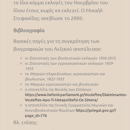
το ίδιο κόμμα εκλογές του Νοεμβρίου του
ίδιου έτους χωρίς να εκλεγεί. Ο Μιχαήλ
Στεφανίδης απεβίωσε το 2000.
Βιβλιογραφία
Βασικές πηγές για τη συγκρότηση των
βιογραφικών του Λεξικού αποτέλεσαν:
οι
Στατιστικές των βουλευτικών εκλογών 1926-2015
οι
Στατιστικές των γερουσιαστικών εκλογών 1929-
1933
το
Μητρώο πληρεξουσίων, γερουσιαστών και
βουλευτών, 1822-1935
το
Μητρώο γερουσιαστών και βουλευτών
η ιστοσελίδα της Βουλής των Ελλήνων
https://www.hellenicparliament.gr/Vouleftes/Diatelesantes-
Vouleftes-Apo-Ti-Metapolitefsi-Os-Simera/
η ιστοσελίδα της Γενικής Γραμματείας Νομικών και
Κοινοβουλευτικών θεμάτων
https://gslegal.gov.gr/?
page_id=776
Βλ. επίσης: