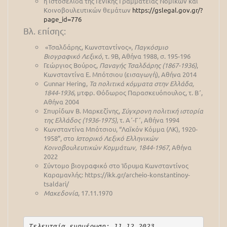
η ιστοσελίδα της Γενικής Γραμματείας Νομικών και
Κοινοβουλευτικών θεμάτων
https://gslegal.gov.gr/?
page_id=776
Βλ. επίσης:
«Τσαλδάρης, Κωνσταντίνος»,
Παγκόσμιο
Βιογραφικό Λεξικό
, τ. 9Β, Αθήνα 1988, σ. 195-196
Γεώργιος Βούρος,
Παναγής Τσαλδάρης (1867-1936)
,
Κωνσταντίνα Ε. Μπότσιου (εισαγωγή), Αθήνα 2014
Gunnar Hering,
Τα πολιτικά κόμματα στην Ελλάδα,
1844-1936
, μτφρ. Θόδωρος Παρασκευόπουλος, τ. Β΄,
Αθήνα 2004
Σπυρίδων Β. Μαρκεζίνης,
Σύγχρονη πολιτική ιστορία
της Ελλάδος (1936-1975)
, τ. Α΄-Γ΄, Αθήνα 1994
Κωνσταντίνα Μπότσιου, “Λαϊκόν Κόμμα (ΛΚ), 1920-
1958”, στο
Ιστορικό Λεξικό Ελληνικών
Κοινοβουλευτικών Κομμάτων, 1844-1967
, Αθήνα
2022
Σύντομο βιογραφικό στο Ίδρυμα Κωνσταντίνος
Καραμανλής: https://ikk.gr/archeio-konstantinoy-
tsaldari/
Μακεδονία
, 17.11.1970
Τελευταία ενημέρωση: 11.12.2023