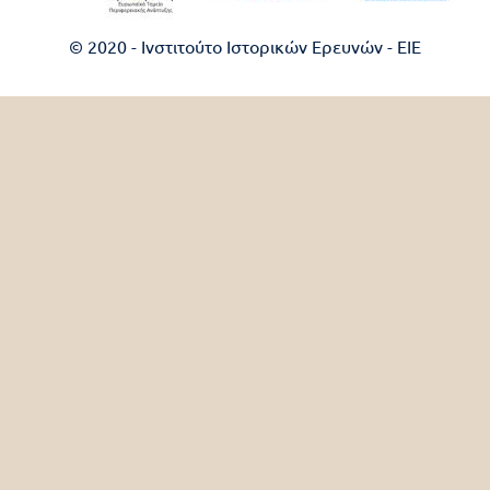
© 2020 - Ινστιτούτο Ιστορικών Ερευνών - EIE