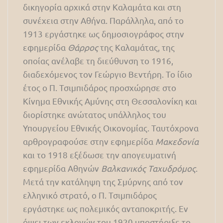
δικηγορία αρχικά στην Καλαμάτα και στη
συνέχεια στην Αθήνα. Παράλληλα, από το
1913 εργάστηκε ως δημοσιογράφος στην
εφημερίδα
Θάρρος
της Καλαμάτας, της
οποίας ανέλαβε τη διεύθυνση το 1916,
διαδεχόμενος τον Γεώργιο Βεντήρη. Το ίδιο
έτος ο Π. Τσιμπιδάρος προσχώρησε στο
Κίνημα Εθνικής Αμύνης στη Θεσσαλονίκη και
διορίστηκε ανώτατος υπάλληλος του
Υπουργείου Εθνικής Οικονομίας. Ταυτόχρονα
αρθρογραφούσε στην εφημερίδα
Μακεδονία
και το 1918 εξέδωσε την απογευματινή
εφημερίδα Αθηνών
Βαλκανικός Ταχυδρόμος
.
Μετά την κατάληψη της Σμύρνης από τον
ελληνικό στρατό, ο Π. Τσιμπιδάρος
εργάστηκε ως πολεμικός ανταποκριτής. Εν
όψει των εκλογών του 1920 υποστήριξε το