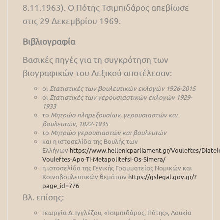
8.11.1963). Ο Πότης Τσιμπιδάρος απεβίωσε
στις 29 Δεκεμβρίου 1969.
Βιβλιογραφία
Βασικές πηγές για τη συγκρότηση των
βιογραφικών του Λεξικού αποτέλεσαν:
οι
Στατιστικές των βουλευτικών εκλογών 1926-2015
οι
Στατιστικές των γερουσιαστικών εκλογών 1929-
1933
το
Μητρώο πληρεξουσίων, γερουσιαστών και
βουλευτών, 1822-1935
το
Μητρώο γερουσιαστών και βουλευτών
και η ιστοσελίδα της Βουλής των
Ελλήνων
https://www.hellenicparliament.gr/Vouleftes/Diatel
Vouleftes-Apo-Ti-Metapolitefsi-Os-Simera/
η ιστοσελίδα της Γενικής Γραμματείας Νομικών και
Κοινοβουλευτικών θεμάτων
https://gslegal.gov.gr/?
page_id=776
Βλ. επίσης:
Γεωργία Δ. Ιγγλέζου, «Τσιμπιδάρος, Πότης», Λουκία