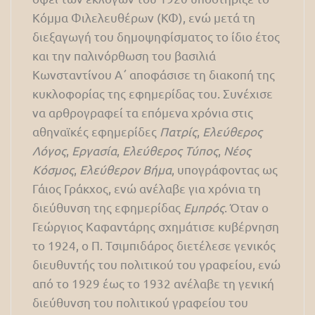
Κόμμα Φιλελευθέρων (ΚΦ), ενώ μετά τη
διεξαγωγή του δημοψηφίσματος το ίδιο έτος
και την παλινόρθωση του βασιλιά
Κωνσταντίνου Α΄ αποφάσισε τη διακοπή της
κυκλοφορίας της εφημερίδας του. Συνέχισε
να αρθρογραφεί τα επόμενα χρόνια στις
αθηναϊκές εφημερίδες
Πατρίς
,
Ελεύθερος
Λόγος
,
Εργασία
,
Ελεύθερος Τύπος
,
Νέος
Κόσμος
,
Ελεύθερον Βήμα
, υπογράφοντας ως
Γάιος Γράκχος, ενώ ανέλαβε για χρόνια τη
διεύθυνση της εφημερίδας
Εμπρός
. Όταν ο
Γεώργιος Καφαντάρης σχημάτισε κυβέρνηση
το 1924, ο Π. Τσιμπιδάρος διετέλεσε γενικός
διευθυντής του πολιτικού του γραφείου, ενώ
από το 1929 έως το 1932 ανέλαβε τη γενική
διεύθυνση του πολιτικού γραφείου του