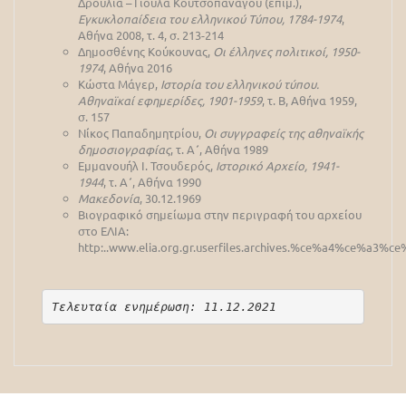
Δρούλια – Γιούλα Κουτσοπανάγου (επιμ.),
Εγκυκλοπαίδεια του ελληνικού Τύπου, 1784-1974
,
Αθήνα 2008, τ. 4, σ. 213-214
Δημοσθένης Κούκουνας,
Οι έλληνες πολιτικοί, 1950-
1974
, Αθήνα 2016
Κώστα Μάγερ,
Ιστορία του ελληνικού τύπου.
Αθηναϊκαί εφημερίδες, 1901-1959
, τ. Β, Αθήνα 1959,
σ. 157
Νίκος Παπαδημητρίου,
Οι συγγραφείς της αθηναϊκής
δημοσιογραφίας
, τ. Α΄, Αθήνα 1989
Εμμανουήλ Ι. Τσουδερός,
Ιστορικό Αρχείο, 1941-
1944
, τ. Α΄, Αθήνα 1990
Μακεδονία
, 30.12.1969
Βιογραφικό σημείωμα στην περιγραφή του αρχείου
στο ΕΛΙΑ:
http:..www.elia.org.gr.userfiles.archives.%ce%a4
Τελευταία ενημέρωση: 11.12.2021