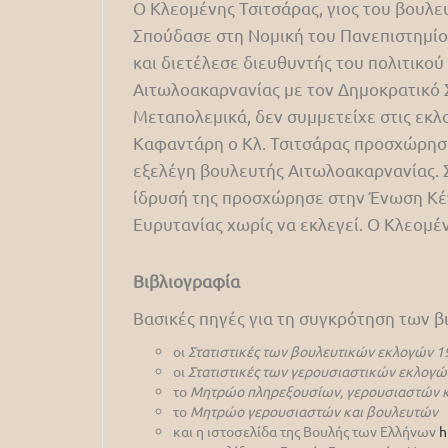
Ο Κλεομένης Τσιτσάρας, γιος του βουλ
Σπούδασε στη Νομική του Πανεπιστημίο
και διετέλεσε διευθυντής του πολιτικο
Αιτωλοακαρνανίας με τον Δημοκρατικό 
Μεταπολεμικά, δεν συμμετείχε στις εκλ
Καφαντάρη ο Κλ. Τσιτσάρας προσχώρησε 
εξελέγη βουλευτής Αιτωλοακαρνανίας. Σ
ίδρυσή της προσχώρησε στην Ένωση Κέντ
Ευρυτανίας χωρίς να εκλεγεί. Ο Κλεομέ
Βιβλιογραφία
Βασικές πηγές για τη συγκρότηση των 
οι
Στατιστικές των βουλευτικών εκλογών 1
οι
Στατιστικές των γερουσιαστικών εκλογώ
το
Μητρώο πληρεξουσίων, γερουσιαστών κ
το
Μητρώο γερουσιαστών και βουλευτών
και η ιστοσελίδα της Βουλής των Ελλήνων
h