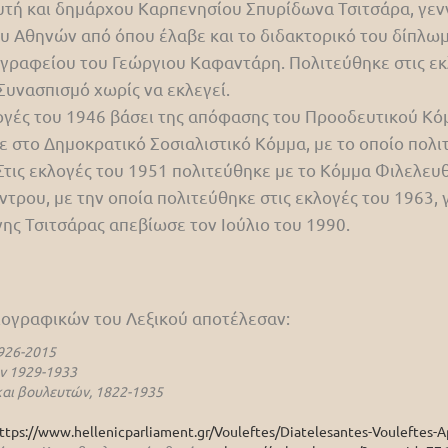
ευτή και δημάρχου Καρπενησίου Σπυρίδωνα Τσιτσάρα, γεν
υ Αθηνών από όπου έλαβε και το διδακτορικό του δίπλω
ύ γραφείου του Γεώργιου Καφαντάρη. Πολιτεύθηκε στις ε
Συνασπισμό χωρίς να εκλεγεί.
ογές του 1946 βάσει της απόφασης του Προοδευτικού Κόμ
στο Δημοκρατικό Σοσιαλιστικό Κόμμα, με το οποίο πολιτ
τις εκλογές του 1951 πολιτεύθηκε με το Κόμμα Φιλελευθ
ρου, με την οποία πολιτεύθηκε στις εκλογές του 1963, 
νης Τσιτσάρας απεβίωσε τον Ιούλιο του 1990.
βιογραφικών του Λεξικού αποτέλεσαν:
926-2015
ν 1929-1933
αι βουλευτών, 1822-1935
ttps://www.hellenicparliament.gr/Vouleftes/Diatelesantes-Vouleftes-A