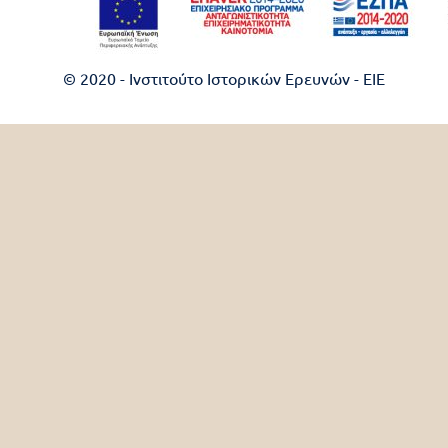
© 2020 - Ινστιτούτο Ιστορικών Ερευνών - EIE