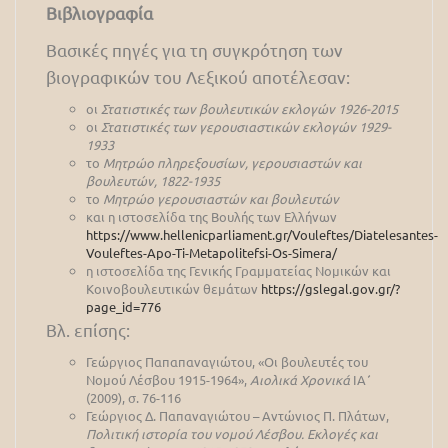
Βιβλιογραφία
Βασικές πηγές για τη συγκρότηση των
βιογραφικών του Λεξικού αποτέλεσαν:
οι
Στατιστικές των βουλευτικών εκλογών 1926-2015
οι
Στατιστικές των γερουσιαστικών εκλογών 1929-
1933
το
Μητρώο πληρεξουσίων, γερουσιαστών και
βουλευτών, 1822-1935
το
Μητρώο γερουσιαστών και βουλευτών
και η ιστοσελίδα της Βουλής των Ελλήνων
https://www.hellenicparliament.gr/Vouleftes/Diatelesantes-
Vouleftes-Apo-Ti-Metapolitefsi-Os-Simera/
η ιστοσελίδα της Γενικής Γραμματείας Νομικών και
Κοινοβουλευτικών θεμάτων
https://gslegal.gov.gr/?
page_id=776
Βλ. επίσης:
Γεώργιος Παπαπαναγιώτου, «Οι βουλευτές του
Νομού Λέσβου 1915-1964»,
Αιολικά Χρονικά
ΙΑ΄
(2009), σ. 76-116
Γεώργιος Δ. Παπαναγιώτου – Αντώνιος Π. Πλάτων,
Πολιτική ιστορία του νομού Λέσβου. Εκλογές και