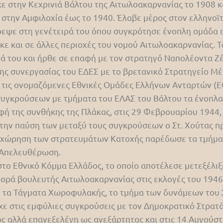
 στην Κεχρινιά Βάλτου της Αιτωλοακαρνανίας το 1908 κ
 στην Αμφιλοχία έως το 1940. Έλαβε μέρος στον ελληνοϊτ
ρεψε στη γενέτειρά του όπου συγκρότησε ένοπλη ομάδα α
κε και σε άλλες περιοχές του νομού Αιτωλοακαρνανίας. 
ειά του και ήρθε σε επαφή με τον στρατηγό Ναπολέοντα 
της συνεργασίας του ΕΔΕΣ με το βρετανικό Στρατηγείο Μέ
 τις ονομαζόμενες Εθνικές Ομάδες Ελλήνων Ανταρτών (Ε
 συγκρούσεων με τμήματα του ΕΛΑΣ του Βάλτου τα ένοπλα
 της συνθήκης της Πλάκας, στις 29 Φεβρουαρίου 1944, μ
 την παύση των μεταξύ τους συγκρούσεων ο Στ. Χούτας
οχώρηση των στρατευμάτων Κατοχής παρέδωσε τα τμήματ
 Απελευθέρωση.
στο Εθνικό Κόμμα Ελλάδος, το οποίο αποτέλεσε μετεξέλι
φορά βουλευτής Αιτωλοακαρνανίας στις εκλογές του 1946
τα Τάγματα Χωροφυλακής, το τμήμα των δυνάμεων του Σ
χε στις εμφύλιες συγκρούσεις με τον Δημοκρατικό Στρατό
ος αλλά επανεξελέγη ως ανεξάρτητος και στις 14 Αυγού