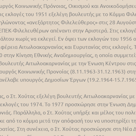
ργός Κοινωνικής Πρόνοιας, Οικισμού και Ανοικοδομήσεως
τις εκλογές του 1951 εξελέγη βουλευτής με το Κόμμα Φ
ηλώνοντας «ανεξάρτητος Φιλελεύθερος» στις 28 Αυγούστ
 ΕΠΕΚ-Φιλελευθέρων απέναντι στην Αριστερά. Στις εκλογ
λτου χωρίς να εκλεγεί. Εν όψει των εκλογών του 1956 ο
φέρεια Αιτωλοακαρνανίας και Ευρυτανίας στις εκλογές. Τ
 στην Κίνηση Εθνικής Αναδημιουργίας, η οποία συμμετεί
βουλευτής Αιτωλοακαρνανίας με την Ένωση Κέντρου στις
ουργός Κοινωνικής Προνοίας (8.11.1963-31.12.1963) στ
 ανέλαβε υπουργός Δημοσίων Έργων (19.2.1964-15.7.196
ς, ο Στ. Χούτας εξελέγη βουλευτής Αιτωλοακαρνανίας μ
ς εκλογές του 1974. Το 1977 προσχώρησε στην Ένωση Δημ
ρονιάς. Παράλληλα, ο Στ. Χούτας υπήρξε και μέλος του πο
ηκε από το κόμμα μετά την απόφασή του να υποστηρίξει 
ατίας. Στη συνέχεια, ο Στ. Χούτας προσχώρησε στη Νέα 