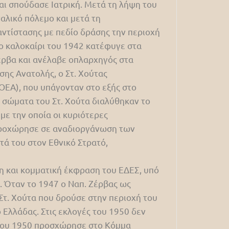
αι σπούδασε Ιατρική. Μετά τη λήψη του
αλικό πόλεμο και μετά τη
ντίστασης με πεδίο δράσης την περιοχή
Το καλοκαίρι του 1942 κατέφυγε στα
Ζέρβα και ανέλαβε οπλαρχηγός στα
σης Ανατολής, ο Στ. Χούτας
ΟΕΑ), που υπάγονταν στο εξής στο
 σώματα του Στ. Χούτα διαλύθηκαν το
ε την οποία οι κυριότερες
 προχώρησε σε αναδιοργάνωση των
ά του στον Εθνικό Στρατό,
ξη και κομματική έκφραση του ΕΔΕΣ, υπό
. Όταν το 1947 ο Ναπ. Ζέρβας ως
τ. Χούτα που δρούσε στην περιοχή του
 Ελλάδας. Στις εκλογές του 1950 δεν
στου 1950 προσχώρησε στο Κόμμα