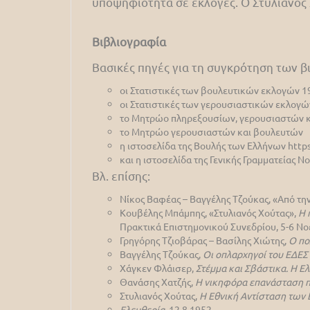
υποψηφιότητα σε εκλογές. Ο Στυλιανός 
Βιβλιογραφία
Βασικές πηγές για τη συγκρότηση των 
οι Στατιστικές των βουλευτικών εκλογών 
οι Στατιστικές των γερουσιαστικών εκλογ
το Μητρώο πληρεξουσίων, γερουσιαστών κ
το Μητρώο γερουσιαστών και βουλευτών
η ιστοσελίδα της Βουλής των Ελλήνων https
και η ιστοσελίδα της Γενικής Γραμματείας 
Βλ. επίσης:
Νίκος Βαφέας – Βαγγέλης Τζούκας, «Από τη
Κουβέλης Μπάμπης, «Στυλιανός Χούτας»,
Η 
Πρακτικά Επιστημονικού Συνεδρίου, 5-6 Νο
Γρηγόρης Τζιοβάρας – Βασίλης Χιώτης,
Ο πο
Βαγγέλης Τζούκας,
Οι οπλαρχηγοί του ΕΔΕΣ 
Χάγκεν Φλάισερ,
Στέμμα και Σβάστικα. Η Ελ
Θανάσης Χατζής,
Η νικηφόρα επανάσταση 
Στυλιανός Χούτας,
Η Εθνική Αντίσταση των
Ελευθερία
, 12.8.1952