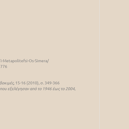
i-Metapolitefsi-Os-Simera/
=776
δοκιμές
, 15-16 (2010), σ. 349-366
 που εξελέγησαν από το 1946 έως το 2004
,