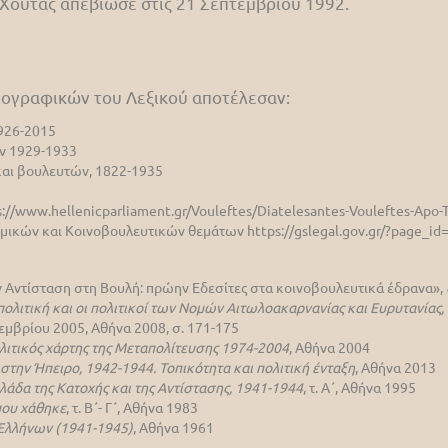
Χούτας απεβίωσε στις 21 Σεπτεμβρίου 1992.
βιογραφικών του Λεξικού αποτέλεσαν:
1926-2015
ών 1929-1933
αι βουλευτών, 1822-1935
://www.hellenicparliament.gr/Vouleftes/Diatelesantes-Vouleftes-Apo-T
Νομικών και Κοινοβουλευτικών θεμάτων https://gslegal.gov.gr/?page_id
ν Αντίσταση στη Βουλή: πρώην Εδεσίτες στα κοινοβουλευτικά έδρανα»,
πολιτική και οι πολιτικοί των Νομών Αιτωλοακαρνανίας και Ευρυτανίας,
εμβρίου 2005, Αθήνα 2008, σ. 171-175
λιτικός χάρτης της Μεταπολίτευσης 1974-2004
, Αθήνα 2004
στην Ήπειρο, 1942-1944. Τοπικότητα και πολιτική ένταξη
, Αθήνα 2013
λάδα της Κατοχής και της Αντίστασης, 1941-1944
, τ. Α΄, Αθήνα 1995
που χάθηκε
, τ. Β΄- Γ΄, Αθήνα 1983
 Ελλήνων (1941-1945)
, Αθήνα 1961