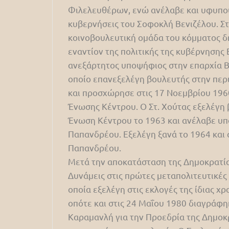
Φιλελευθέρων, ενώ ανέλαβε και υφυπου
κυβερνήσεις του Σοφοκλή Βενιζέλου. Σ
κοινοβουλευτική ομάδα του κόμματος δ
εναντίον της πολιτικής της κυβέρνησης
ανεξάρτητος υποψήφιος στην επαρχία Βά
οποίο επανεξελέγη βουλευτής στην περι
και προσχώρησε στις 17 Νοεμβρίου 1960
Ένωσης Κέντρου. Ο Στ. Χούτας εξελέγη 
Ένωση Κέντρου το 1963 και ανέλαβε υπ
Παπανδρέου. Εξελέγη ξανά το 1964 και
Παπανδρέου.
Μετά την αποκατάσταση της Δημοκρατία
Δυνάμεις στις πρώτες μεταπολιτευτικέ
οποία εξελέγη στις εκλογές της ίδιας χ
οπότε και στις 24 Μαΐου 1980 διαγράφ
Καραμανλή για την Προεδρία της Δημοκρ