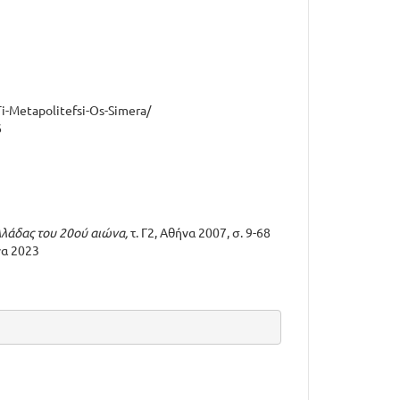
i-Metapolitefsi-Os-Simera/
6
λλάδας του 20ού αιώνα,
τ. Γ2, Αθήνα 2007, σ. 9-68
να 2023