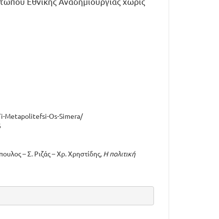
Μετώπου Εθνικής Αναδημιουργίας χωρίς
i-Metapolitefsi-Os-Simera/
6
υλος – Σ. Ριζάς – Χρ. Χρηστίδης,
Η πολιτική