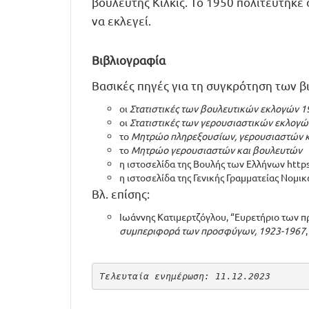
βουλευτής Κιλκίς. Το 1950 πολιτεύτηκε
να εκλεγεί.
Βιβλιογραφία
Βασικές πηγές για τη συγκρότηση των 
οι
Στατιστικές των βουλευτικών εκλογών 1
οι
Στατιστικές των γερουσιαστικών εκλογώ
το
Μητρώο πληρεξουσίων, γερουσιαστών κ
το
Μητρώο γερουσιαστών και βουλευτών
η ιστοσελίδα της Βουλής των Ελλήνων
http
η ιστοσελίδα της Γενικής Γραμματείας Νομ
Βλ. επίσης:
Ιωάννης Κατιμερτζόγλου, “Ευρετήριο των π
συμπεριφορά των προσφύγων, 1923-1967
Τελευταία ενημέρωση: 11.12.2023