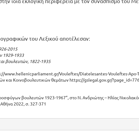
 στην ίδια εκλογική περιφέρεια με τον συνασπισμό του 
βιογραφικών του Λεξικού αποτέλεσαν:
926-2015
ν 1929-1933
αι βουλευτών, 1822-1935
s://www.hellenicparliament.gr/Vouleftes/Diatelesantes-Vouleftes-Apo-T
ικών και Κοινοβουλευτικών θεμάτων
https://gslegal.gov.gr/?page_id=77
ροσφύγων βουλευτών 1923-1967”, στο Ν. Ανδριώτης – Ηλίας Νικολακόπο
, Αθήνα 2022, σ. 327-371