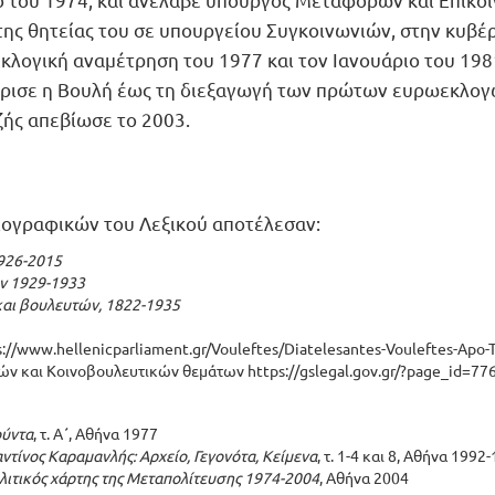
της θητείας του σε υπουργείου Συγκοινωνιών, στην κυβ
κλογική αναμέτρηση του 1977 και τον Ιανουάριο του 198
ρισε η Βουλή έως τη διεξαγωγή των πρώτων ευρωεκλογών
ζής απεβίωσε το 2003.
βιογραφικών του Λεξικού αποτέλεσαν:
926-2015
ν 1929-1933
αι βουλευτών, 1822-1935
s://www.hellenicparliament.gr/Vouleftes/Diatelesantes-Vouleftes-Apo-T
ικών και Κοινοβουλευτικών θεμάτων
https://gslegal.gov.gr/?page_id=77
ούντα
, τ. Α΄, Αθήνα 1977
τίνος Καραμανλής: Αρχείο, Γεγονότα, Κείμενα
, τ. 1-4 και 8, Αθήνα 1992
λιτικός χάρτης της Μεταπολίτευσης 1974-2004
, Αθήνα 2004