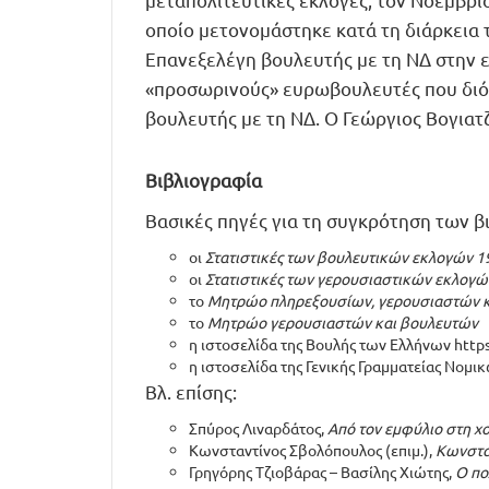
οποίο μετονομάστηκε κατά τη διάρκεια 
Επανεξελέγη βουλευτής με τη ΝΔ στην ε
«προσωρινούς» ευρωβουλευτές που διό
βουλευτής με τη ΝΔ. Ο Γεώργιος Βογιατ
Βιβλιογραφία
Βασικές πηγές για τη συγκρότηση των 
οι
Στατιστικές των βουλευτικών εκλογών 1
οι
Στατιστικές των γερουσιαστικών εκλογώ
το
Μητρώο πληρεξουσίων, γερουσιαστών κ
το
Μητρώο γερουσιαστών και βουλευτών
η ιστοσελίδα της Βουλής των Ελλήνων
http
η ιστοσελίδα της Γενικής Γραμματείας Νομ
Βλ. επίσης:
Σπύρος Λιναρδάτος,
Από τον εμφύλιο στη χ
Κωνσταντίνος Σβολόπουλος (επιμ.),
Κωνσταν
Γρηγόρης Τζιοβάρας – Βασίλης Χιώτης,
Ο πο