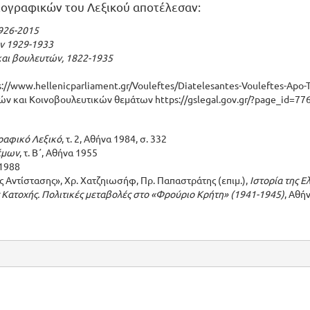
βιογραφικών του Λεξικού αποτέλεσαν:
926-2015
ν 1929-1933
αι βουλευτών, 1822-1935
s://www.hellenicparliament.gr/Vouleftes/Diatelesantes-Vouleftes-Apo-T
ικών και Κοινοβουλευτικών θεμάτων
https://gslegal.gov.gr/?page_id=77
ραφικό Λεξικό
, τ. 2, Αθήνα 1984, σ. 332
έμων
, τ. Β΄, Αθήνα 1955
1988
 Αντίστασης», Χρ. Χατζηιωσήφ, Πρ. Παπαστράτης (επιμ.),
Ιστορία της Ε
ς Κατοχής. Πολιτικές μεταβολές στο «Φρούριο Κρήτη» (1941-1945)
, Αθή