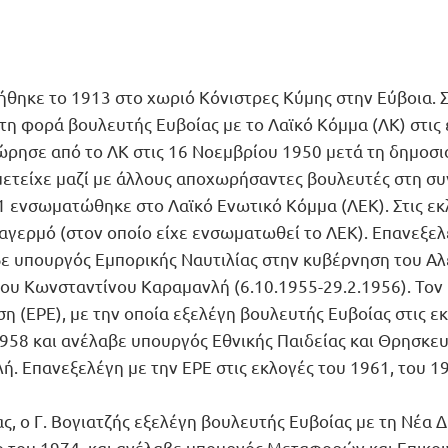
ήθηκε το 1913 στο χωριό Κόνιστρες Κύμης στην Εύβοια. 
τη φορά βουλευτής Ευβοίας με το Λαϊκό Κόμμα (ΛΚ) στις 
χώρησε από το ΛΚ στις 16 Νοεμβρίου 1950 μετά τη δημοσ
μετείχε μαζί με άλλους αποχωρήσαντες βουλευτές στη σ
51 ενσωματώθηκε στο Λαϊκό Ενωτικό Κόμμα (ΛΕΚ). Στις εκ
αγερμό (στον οποίο είχε ενσωματωθεί το ΛΕΚ). Επανεξελ
αβε υπουργός Εμπορικής Ναυτιλίας στην κυβέρνηση του Α
του Κωνσταντίνου Καραμανλή (6.10.1955-29.2.1956). Το
η (ΕΡΕ), με την οποία εξελέγη βουλευτής Ευβοίας στις ε
958 και ανέλαβε υπουργός Εθνικής Παιδείας και Θρησκευ
 Επανεξελέγη με την ΕΡΕ στις εκλογές του 1961, του 196
, ο Γ. Βογιατζής εξελέγη βουλευτής Ευβοίας με τη Νέα Δ
ο του 1974, και ανέλαβε υπουργός Μεταφορών και Επικοι