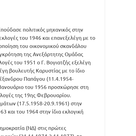
Σπούδασε πολιτικός μηχανικός στην
εκλογές του 1946 και επανεξελέγη με το
ιοποίηση του οικονομικού σκανδάλου
υγκρότηση της Ανεξάρτητης Ομάδας
λογές του 1951 ο Γ. Βογιατζής εξελέγη
έγη βουλευτής Καρυστίας με το ίδιο
λέξανδρου Παπάγου (11.4.1954-
ν Ιανουάριο του 1956 προσχώρησε στη
κλογές της 19ης Φεβρουαρίου.
μάτων (17.5.1958-20.9.1961) στην
3 και του 1964 στην ίδια εκλογική
ημοκρατία (ΝΔ) στις πρώτες
νωνιών (21.11.1974-2.11.1977), το