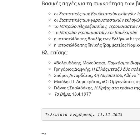
Βασικές πηγές για τη συγκρότηση των 
οι
Στατιστικές των βουλευτικών εκλογών 1
οι
Στατιστικές των γερουσιαστικών εκλογώ
το
Μητρώο πληρεξουσίων, γερουσιαστών κ
το
Μητρώο γερουσιαστών και βουλευτών
η ιστοσελίδα της Βουλής των Ελλήνων
http
η ιστοσελίδα της Γενικής Γραμματείας Νομ
Βλ. επίσης:
«Βολουδάκης, Μανούσος»,
Παγκόσμιο Βιογ
Γρηγόριος Δαφνής,
Η Ελλάς μεταξύ δύο πολ
5
Σπύρος Λιναρδάτος,
4η Αυγούστου
, Αθήνα
Μιχάλης Π. Λυμπεράτος, «Οι Οργανώσεις της
Γιάννης Σκαλιδάκης,
Η Κρήτη στα χρόνια τη
Το Βήμα
, 13.4.1977
Τελευταία ενημέρωση: 11.12.2023
-->