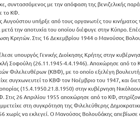
χε, συντασσόμενος με την απόφαση της βενιζελικής παράτ
ε το ΚΦ.
ης Αυγούστου υπήρξε από τους οργανωτές του κινήματος τ
 μετά την αποτυχία του οποίου διέφυγε στην Κύπρο. Επέ
ωση Κρητών. Στις 16 Δεκεμβρίου 1944 ο Μανούσος Βολου
έλεσε υπουργός Γενικής Διοίκησης Κρήτης στην κυβέρνη
οκλή Σοφούλη (26.11.1945-4.4.1946). Αποχώρησε από το 
ών Φιλελευθέρων (ΚΒΦ), με το οποίο εξελέγη βουλευτής
είχε συγχωνευτεί το ΚΒΦ τον Νοέμβριο του 1947, και δ
ορίας (15.4.1950.21.8.1950) στην κυβέρνηση Νικόλαου 
. Στις 26 Απριλίου 1955 αποχώρησε από το ΚΦ, στηρίζοντ
υμμετείχε στη συγκρότηση της Φιλελεύθερης Δημοκρατική
956 χωρίς να εκλεγεί. Ο Μανούσος Βολουδάκης απεβίωσε σ