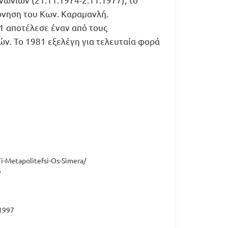
έρνηση του Κων. Καραμανλή.
1 αποτέλεσε έναν από τους
. Το 1981 εξελέγη για τελευταία φορά
i-Metapolitefsi-Os-Simera/
6
-1997