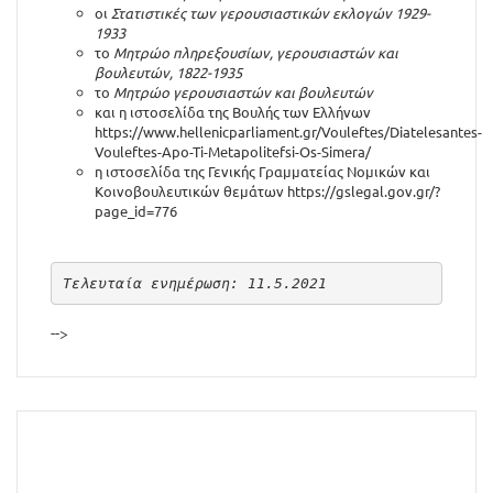
οι
Στατιστικές των γερουσιαστικών εκλογών 1929-
1933
το
Μητρώο πληρεξουσίων, γερουσιαστών και
βουλευτών, 1822-1935
το
Μητρώο γερουσιαστών και βουλευτών
και η ιστοσελίδα της Βουλής των Ελλήνων
https://www.hellenicparliament.gr/Vouleftes/Diatelesantes-
Vouleftes-Apo-Ti-Metapolitefsi-Os-Simera/
η ιστοσελίδα της Γενικής Γραμματείας Νομικών και
Κοινοβουλευτικών θεμάτων
https://gslegal.gov.gr/?
page_id=776
Τελευταία ενημέρωση: 11.5.2021
-->