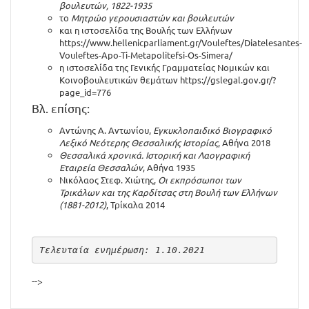
βουλευτών, 1822-1935
το
Μητρώο γερουσιαστών και βουλευτών
και η ιστοσελίδα της Βουλής των Ελλήνων
https://www.hellenicparliament.gr/Vouleftes/Diatelesantes-
Vouleftes-Apo-Ti-Metapolitefsi-Os-Simera/
η ιστοσελίδα της Γενικής Γραμματείας Νομικών και
Κοινοβουλευτικών θεμάτων
https://gslegal.gov.gr/?
page_id=776
Βλ. επίσης:
Αντώνης Α. Αντωνίου,
Εγκυκλοπαιδικό Βιογραφικό
Λεξικό Νεότερης Θεσσαλικής Ιστορίας
, Αθήνα 2018
Θεσσαλικά χρονικά. Ιστορική και Λαογραφική
Εταιρεία Θεσσαλών
, Αθήνα 1935
Νικόλαος Στεφ. Χιώτης,
Οι εκπρόσωποι των
Τρικάλων και της Καρδίτσας στη Βουλή των Ελλήνων
(1881-2012)
, Τρίκαλα 2014
Τελευταία ενημέρωση: 1.10.2021
-->