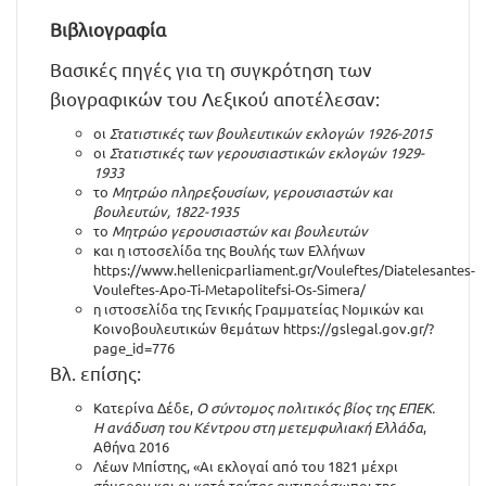
Βιβλιογραφία
Βασικές πηγές για τη συγκρότηση των
βιογραφικών του Λεξικού αποτέλεσαν:
οι
Στατιστικές των βουλευτικών εκλογών 1926-2015
οι
Στατιστικές των γερουσιαστικών εκλογών 1929-
1933
το
Μητρώο πληρεξουσίων, γερουσιαστών και
βουλευτών, 1822-1935
το
Μητρώο γερουσιαστών και βουλευτών
και η ιστοσελίδα της Βουλής των Ελλήνων
https://www.hellenicparliament.gr/Vouleftes/Diatelesantes-
Vouleftes-Apo-Ti-Metapolitefsi-Os-Simera/
η ιστοσελίδα της Γενικής Γραμματείας Νομικών και
Κοινοβουλευτικών θεμάτων
https://gslegal.gov.gr/?
page_id=776
Βλ. επίσης:
Κατερίνα Δέδε,
Ο σύντομος πολιτικός βίος της ΕΠΕΚ.
Η ανάδυση του Κέντρου στη μετεμφυλιακή Ελλάδα
,
Αθήνα 2016
Λέων Μπίστης, «Αι εκλογαί από του 1821 μέχρι
σήμερον και οι κατά ταύτας αντιπρόσωποι της