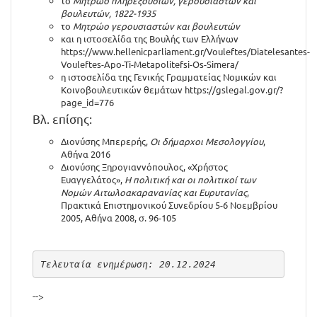
το
Μητρώο πληρεξουσίων, γερουσιαστών και
βουλευτών, 1822-1935
το
Μητρώο γερουσιαστών και βουλευτών
και η ιστοσελίδα της Βουλής των Ελλήνων
https://www.hellenicparliament.gr/Vouleftes/Diatelesantes-
Vouleftes-Apo-Ti-Metapolitefsi-Os-Simera/
η ιστοσελίδα της Γενικής Γραμματείας Νομικών και
Κοινοβουλευτικών θεμάτων
https://gslegal.gov.gr/?
page_id=776
Βλ. επίσης:
Διονύσης Μπερερής,
Οι δήμαρχοι Μεσολογγίου
,
Αθήνα 2016
Διονύσης Ξηρογιαννόπουλος, «Χρήστος
Ευαγγελάτος»,
Η πολιτική και οι πολιτικοί των
Νομών Αιτωλοακαρανανίας και Ευρυτανίας
,
Πρακτικά Επιστημονικού Συνεδρίου 5-6 Νοεμβρίου
2005, Αθήνα 2008, σ. 96-105
Τελευταία ενημέρωση: 20.12.2024
-->