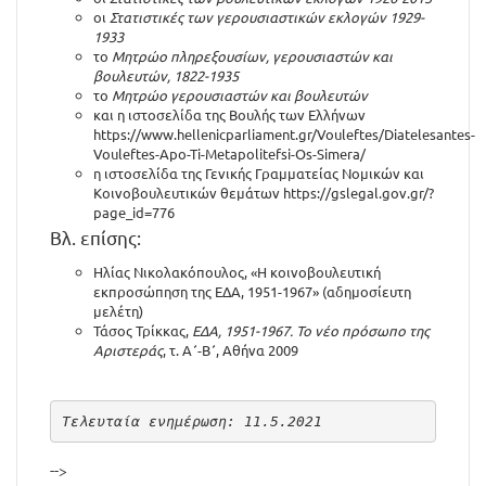
οι
Στατιστικές των γερουσιαστικών εκλογών 1929-
1933
το
Μητρώο πληρεξουσίων, γερουσιαστών και
βουλευτών, 1822-1935
το
Μητρώο γερουσιαστών και βουλευτών
και η ιστοσελίδα της Βουλής των Ελλήνων
https://www.hellenicparliament.gr/Vouleftes/Diatelesantes-
Vouleftes-Apo-Ti-Metapolitefsi-Os-Simera/
η ιστοσελίδα της Γενικής Γραμματείας Νομικών και
Κοινοβουλευτικών θεμάτων
https://gslegal.gov.gr/?
page_id=776
Βλ. επίσης:
Ηλίας Νικολακόπουλος, «Η κοινοβουλευτική
εκπροσώπηση της ΕΔΑ, 1951-1967» (αδημοσίευτη
μελέτη)
Τάσος Τρίκκας,
ΕΔΑ, 1951-1967. Το νέο πρόσωπο της
Αριστεράς
, τ. Α΄-Β΄, Αθήνα 2009
Τελευταία ενημέρωση: 11.5.2021
-->