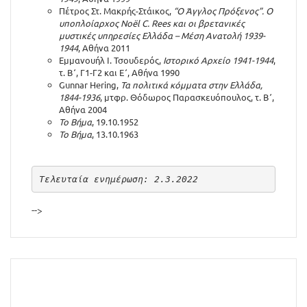
Πέτρος Στ. Μακρής-Στάικος,
“Ο Άγγλος Πρόξενος”.
Ο
υποπλοίαρχος Noël C. Rees και οι βρετανικές
μυστικές υπηρεσίες Ελλάδα – Μέση Ανατολή 1939-
1944
, Αθήνα 2011
Εμμανουήλ Ι. Τσουδερός,
Ιστορικό Αρχείο 1941-1944
,
τ. Β΄, Γ1-Γ2 και Ε΄, Αθήνα 1990
Gunnar Hering,
Τα πολιτικά κόμματα στην Ελλάδα,
1844-1936
, μτφρ. Θόδωρος Παρασκευόπουλος, τ. Β΄,
Αθήνα 2004
Το Βήμα
, 19.10.1952
Το Βήμα
, 13.10.1963
Τελευταία ενημέρωση: 2.3.2022
-->