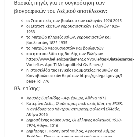
Βασικές πηγές για τη συγκρότηση των
βιογραφικών του Λεξικού αποτέλεσαν:
οι Στατιστικές των βουλευτικών εκλογών 1926-2015
οι Στατιστικές των γερουσιαστικών εκλογών 1929-
1933
το Μητρώο πληρεξουσίων, γερουσιαστών και
βουλευτών, 1822-1935
το Μητρώο γερουσιαστών και βουλευτών
και η ιστοσελίδα της Βουλής των Ελλήνων
https://www.hellenicparliament.gr/Vouleftes/Diatelesantes-
Vouleftes-Apo-Ti-Metapolitefsi-Os-Simera/
η ιστοσελίδα της Γενικής Γραμματείας Νομικών και
Κοινοβουλευτικών θεμάτων https://gslegal.gov.gr/?
page_id=776
Βλ. επίσης:
Χρυσός Ευελπίδης – Αφιέρωμα
, Αθήνα 1972
Κατερίνα Δέδε,
Ο σύντομος πολιτικός βίος της ΕΠΕΚ.
Η ανάδυση του Κέντρου στη μετεμφυλιακή Ελλάδα
,
Αθήνα 2016
Δημοσθένης Κούκουνας,
Οι έλληνες πολιτικοί, 1950-
1974
, Αθήνα 2016
Δημήτρης Γ. Παναγιωτόπουλος,
Αγροτικό Κόμμα
Ελλάδος. Όψεις του αγροτικού κινήματος στην