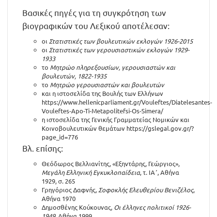
Βασικές πηγές για τη συγκρότηση των
βιογραφικών του Λεξικού αποτέλεσαν:
οι
Στατιστικές των βουλευτικών εκλογών 1926-2015
οι
Στατιστικές των γερουσιαστικών εκλογών 1929-
1933
το
Μητρώο πληρεξουσίων, γερουσιαστών και
βουλευτών, 1822-1935
το
Μητρώο γερουσιαστών και βουλευτών
και η ιστοσελίδα της Βουλής των Ελλήνων
https://www.hellenicparliament.gr/Vouleftes/Diatelesantes-
Vouleftes-Apo-Ti-Metapolitefsi-Os-Simera/
η ιστοσελίδα της Γενικής Γραμματείας Νομικών και
Κοινοβουλευτικών θεμάτων
https://gslegal.gov.gr/?
page_id=776
Βλ. επίσης:
Θεόδωρος Βελλιανίτης, «Εξηντάρης, Γεώργιος»,
Μεγάλη Ελληνική Εγκυκλοπαίδεια
, τ. ΙΑ΄, Αθήνα
1929, σ. 265
Γρηγόριος Δαφνής,
Σοφοκλής Ελευθερίου Βενιζέλος
,
Αθήνα 1970
Δημοσθένης Κούκουνας,
Οι έλληνες πολιτικοί 1926-
1949
, Αθήνα 1999