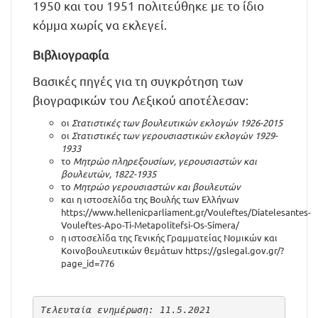
1950 και του 1951 πολιτεύθηκε με το ίδιο
κόμμα χωρίς να εκλεγεί.
Βιβλιογραφία
Βασικές πηγές για τη συγκρότηση των
βιογραφικών του Λεξικού αποτέλεσαν:
οι
Στατιστικές των βουλευτικών εκλογών 1926-2015
οι
Στατιστικές των γερουσιαστικών εκλογών 1929-
1933
το
Μητρώο πληρεξουσίων, γερουσιαστών και
βουλευτών, 1822-1935
το
Μητρώο γερουσιαστών και βουλευτών
και η ιστοσελίδα της Βουλής των Ελλήνων
https://www.hellenicparliament.gr/Vouleftes/Diatelesantes-
Vouleftes-Apo-Ti-Metapolitefsi-Os-Simera/
η ιστοσελίδα της Γενικής Γραμματείας Νομικών και
Κοινοβουλευτικών θεμάτων
https://gslegal.gov.gr/?
page_id=776
Τελευταία ενημέρωση: 11.5.2021