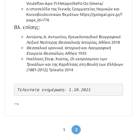
Vouleftes-Apo-Ti-Metapolitefsi-Os-Simera/
η ιστοσελίδα της Γενικής Γραμματείας Νομικών και
Κοινοβουλευτικών θεμάτων
https://gslegal.gov.gr/?
page_id=776
Βλ. επίσης:
Αντώνης Α. Αντωνίου,
Εγκυκλοπαιδικό Βιογραφικό
Λεξικό Νεότερης Θεσσαλικής Ιστορίας
, Αθήνα 2018
Θεσσαλικά χρονικά. Ιστορική και Λαογραφική
Εταιρεία Θεσσαλών
, Αθήνα 1935
Νικόλαος Στεφ. Χιώτης,
Οι εκπρόσωποι των
Τρικάλων και της Καρδίτσας στη Βουλή των Ελλήνων
(1881-2012)
, Τρίκαλα 2014
Τελευταία ενημέρωση: 1.10.2021
-->
1
2