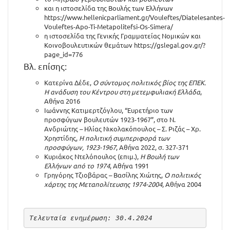
και η ιστοσελίδα της Βουλής των Ελλήνων
https://www.hellenicparliament.gr/Vouleftes/Diatelesantes-
Vouleftes-Apo-Ti-Metapolitefsi-Os-Simera/
η ιστοσελίδα της Γενικής Γραμματείας Νομικών και
Κοινοβουλευτικών θεμάτων
https://gslegal.gov.gr/?
page_id=776
Βλ. επίσης:
Κατερίνα Δέδε,
Ο σύντομος πολιτικός βίος της ΕΠΕΚ.
Η ανάδυση του Κέντρου στη μετεμφυλιακή Ελλάδα
,
Αθήνα 2016
Ιωάννης Κατιμερτζόγλου, “Ευρετήριο των
προσφύγων βουλευτών 1923-1967”, στο Ν.
Ανδριώτης – Ηλίας Νικολακόπουλος – Σ. Ριζάς – Χρ.
Χρηστίδης,
Η πολιτική συμπεριφορά των
προσφύγων, 1923-1967
, Αθήνα 2022, σ. 327-371
Κυριάκος Ντελόπουλος (επιμ.),
Η Βουλή των
Ελλήνων από το 1974
, Αθήνα 1991
Γρηγόρης Τζιοβάρας – Βασίλης Χιώτης,
Ο πολιτικός
χάρτης της Μεταπολίτευσης 1974-2004
, Αθήνα 2004
Τελευταία ενημέρωση: 30.4.2024