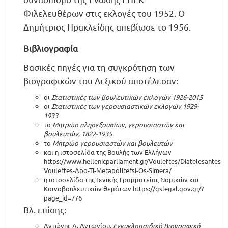
Φιλελευθέρων στις εκλογές του 1952. Ο
Δημήτριος Ηρακλείδης απεβίωσε το 1956.
Βιβλιογραφία
Βασικές πηγές για τη συγκρότηση των
βιογραφικών του Λεξικού αποτέλεσαν:
οι
Στατιστικές των βουλευτικών εκλογών 1926-2015
οι
Στατιστικές των γερουσιαστικών εκλογών 1929-
1933
το
Μητρώο πληρεξουσίων, γερουσιαστών και
βουλευτών, 1822-1935
το
Μητρώο γερουσιαστών και βουλευτών
και η ιστοσελίδα της Βουλής των Ελλήνων
https://www.hellenicparliament.gr/Vouleftes/Diatelesantes-
Vouleftes-Apo-Ti-Metapolitefsi-Os-Simera/
η ιστοσελίδα της Γενικής Γραμματείας Νομικών και
Κοινοβουλευτικών θεμάτων
https://gslegal.gov.gr/?
page_id=776
Βλ. επίσης:
Αντώνης Α. Αντωνίου,
Εγκυκλοπαιδικό Βιογραφικό