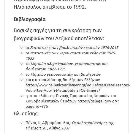
Ηλιόπουλος απεβίωσε το 1992.
Βιβλιογραφία
Βασικές πηγές για τη συγκρότηση των
βιογραφικών του Λεξικού αποτέλεσαν:
οι
Στατιστικές των βουλευτικών εκλογών 1926-2015
οι
Στατιστικές των γερουσιαστικών εκλογών 1929-
1933
το
Μητρώο πληρεξουσίων, γερουσιαστών και
βουλευτών, 1822-1935
το
Μητρώο γερουσιαστών και βουλευτών
και η ιστοσελίδα της Βουλής των Ελλήνων
https://www.hellenicparliament.gr/Vouleftes/Diatelesantes-
Vouleftes-Apo-Ti-Metapolitefsi-Os-Simera/
η ιστοσελίδα της Γενικής Γραμματείας Νομικών και
Κοινοβουλευτικών θεμάτων
https://gslegal.gov.gr/?
page_id=776
Βλ. επίσης:
Πάνος Ν. Αβραμόπουλος,
Οι πολιτικοί άνδρες της
Ηλείας
, τ. Α΄, Αθήνα 2007