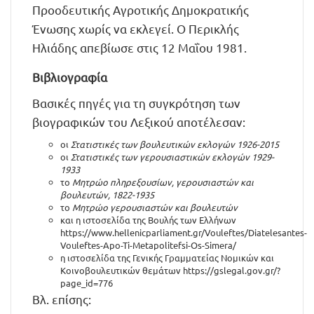
Προοδευτικής Αγροτικής Δημοκρατικής
Ένωσης χωρίς να εκλεγεί. Ο Περικλής
Ηλιάδης απεβίωσε στις 12 Μαΐου 1981.
Βιβλιογραφία
Βασικές πηγές για τη συγκρότηση των
βιογραφικών του Λεξικού αποτέλεσαν:
οι
Στατιστικές των βουλευτικών εκλογών 1926-2015
οι
Στατιστικές των γερουσιαστικών εκλογών 1929-
1933
το
Μητρώο πληρεξουσίων, γερουσιαστών και
βουλευτών, 1822-1935
το
Μητρώο γερουσιαστών και βουλευτών
και η ιστοσελίδα της Βουλής των Ελλήνων
https://www.hellenicparliament.gr/Vouleftes/Diatelesantes-
Vouleftes-Apo-Ti-Metapolitefsi-Os-Simera/
η ιστοσελίδα της Γενικής Γραμματείας Νομικών και
Κοινοβουλευτικών θεμάτων
https://gslegal.gov.gr/?
page_id=776
Βλ. επίσης: