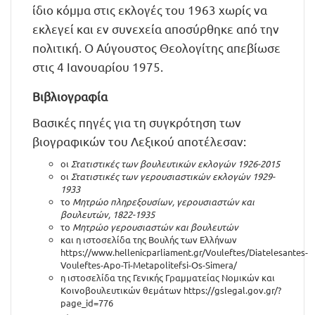
ίδιο κόμμα στις εκλογές του 1963 χωρίς να
εκλεγεί και εν συνεχεία αποσύρθηκε από την
πολιτική. Ο Αύγουστος Θεολογίτης απεβίωσε
στις 4 Ιανουαρίου 1975.
Βιβλιογραφία
Βασικές πηγές για τη συγκρότηση των
βιογραφικών του Λεξικού αποτέλεσαν:
οι
Στατιστικές των βουλευτικών εκλογών 1926-2015
οι
Στατιστικές των γερουσιαστικών εκλογών 1929-
1933
το
Μητρώο πληρεξουσίων, γερουσιαστών και
βουλευτών, 1822-1935
το
Μητρώο γερουσιαστών και βουλευτών
και η ιστοσελίδα της Βουλής των Ελλήνων
https://www.hellenicparliament.gr/Vouleftes/Diatelesantes-
Vouleftes-Apo-Ti-Metapolitefsi-Os-Simera/
η ιστοσελίδα της Γενικής Γραμματείας Νομικών και
Κοινοβουλευτικών θεμάτων
https://gslegal.gov.gr/?
page_id=776