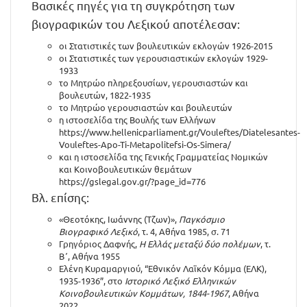
Βασικές πηγές για τη συγκρότηση των
βιογραφικών του Λεξικού αποτέλεσαν:
οι Στατιστικές των βουλευτικών εκλογών 1926-2015
οι Στατιστικές των γερουσιαστικών εκλογών 1929-
1933
το Μητρώο πληρεξουσίων, γερουσιαστών και
βουλευτών, 1822-1935
το Μητρώο γερουσιαστών και βουλευτών
η ιστοσελίδα της Βουλής των Ελλήνων
https://www.hellenicparliament.gr/Vouleftes/Diatelesantes-
Vouleftes-Apo-Ti-Metapolitefsi-Os-Simera/
και η ιστοσελίδα της Γενικής Γραμματείας Νομικών
και Κοινοβουλευτικών θεμάτων
https://gslegal.gov.gr/?page_id=776
Βλ. επίσης:
«Θεοτόκης, Ιωάννης (Τζων)»,
Παγκόσμιο
Βιογραφικό Λεξικό
, τ. 4, Αθήνα 1985, σ. 71
Γρηγόριος Δαφνής,
Η Ελλάς μεταξύ δύο πολέμων
, τ.
Β΄, Αθήνα 1955
Ελένη Κυραμαργιού, “Εθνικόν Λαϊκόν Κόμμα (ΕΛΚ),
1935-1936”, στο
Ιστορικό Λεξικό Ελληνικών
Κοινοβουλευτικών Κομμάτων, 1844-1967
, Αθήνα
2022