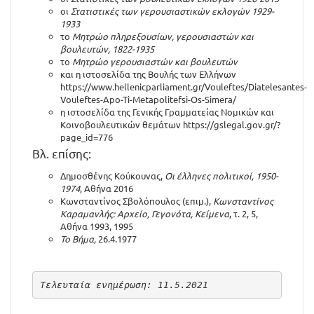
οι
Στατιστικές των γερουσιαστικών εκλογών 1929-
1933
το
Μητρώο πληρεξουσίων, γερουσιαστών και
βουλευτών, 1822-1935
το
Μητρώο γερουσιαστών και βουλευτών
και η ιστοσελίδα της Βουλής των Ελλήνων
https://www.hellenicparliament.gr/Vouleftes/Diatelesantes-
Vouleftes-Apo-Ti-Metapolitefsi-Os-Simera/
η ιστοσελίδα της Γενικής Γραμματείας Νομικών και
Κοινοβουλευτικών θεμάτων
https://gslegal.gov.gr/?
page_id=776
Βλ. επίσης:
Δημοσθένης Κούκουνας,
Οι έλληνες πολιτικοί, 1950-
1974
, Αθήνα 2016
Κωνσταντίνος Σβολόπουλος (επιμ.),
Κωνσταντίνος
Καραμανλής: Αρχείο, Γεγονότα, Κείμενα
, τ. 2, 5,
Αθήνα 1993, 1995
Το Βήμα,
26.4.1977
Τελευταία ενημέρωση: 11.5.2021