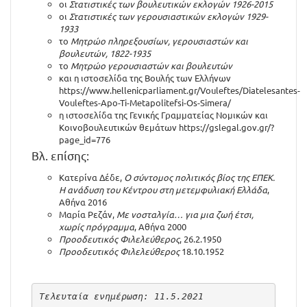
οι
Στατιστικές των βουλευτικών εκλογών 1926-2015
οι
Στατιστικές των γερουσιαστικών εκλογών 1929-
1933
το
Μητρώο πληρεξουσίων, γερουσιαστών και
βουλευτών, 1822-1935
το
Μητρώο γερουσιαστών και βουλευτών
και η ιστοσελίδα της Βουλής των Ελλήνων
https://www.hellenicparliament.gr/Vouleftes/Diatelesantes-
Vouleftes-Apo-Ti-Metapolitefsi-Os-Simera/
η ιστοσελίδα της Γενικής Γραμματείας Νομικών και
Κοινοβουλευτικών θεμάτων
https://gslegal.gov.gr/?
page_id=776
Βλ. επίσης:
Κατερίνα Δέδε,
Ο σύντομος πολιτικός βίος της ΕΠΕΚ.
Η ανάδυση του Κέντρου στη μετεμφυλιακή Ελλάδα
,
Αθήνα 2016
Μαρία Ρεζάν,
Με νοσταλγία… για μια ζωή έτσι,
χωρίς πρόγραμμα
, Αθήνα 2000
Προοδευτικός Φιλελεύθερος
, 26.2.1950
Προοδευτικός Φιλελεύθερος
18.10.1952
Τελευταία ενημέρωση: 11.5.2021