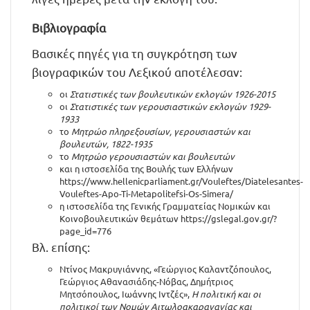
Βιβλιογραφία
Βασικές πηγές για τη συγκρότηση των
βιογραφικών του Λεξικού αποτέλεσαν:
οι
Στατιστικές των βουλευτικών εκλογών 1926-2015
οι
Στατιστικές των γερουσιαστικών εκλογών 1929-
1933
το
Μητρώο πληρεξουσίων, γερουσιαστών και
βουλευτών, 1822-1935
το
Μητρώο γερουσιαστών και βουλευτών
και η ιστοσελίδα της Βουλής των Ελλήνων
https://www.hellenicparliament.gr/Vouleftes/Diatelesantes-
Vouleftes-Apo-Ti-Metapolitefsi-Os-Simera/
η ιστοσελίδα της Γενικής Γραμματείας Νομικών και
Κοινοβουλευτικών θεμάτων
https://gslegal.gov.gr/?
page_id=776
Βλ. επίσης:
Ντίνος Μακρυγιάννης, «Γεώργιος Καλαντζόπουλος,
Γεώργιος Αθανασιάδης-Νόβας, Δημήτριος
Μητσόπουλος, Ιωάννης Ιντζές»,
Η πολιτική και οι
πολιτικοί των Νομών Αιτωλοακαρανανίας και