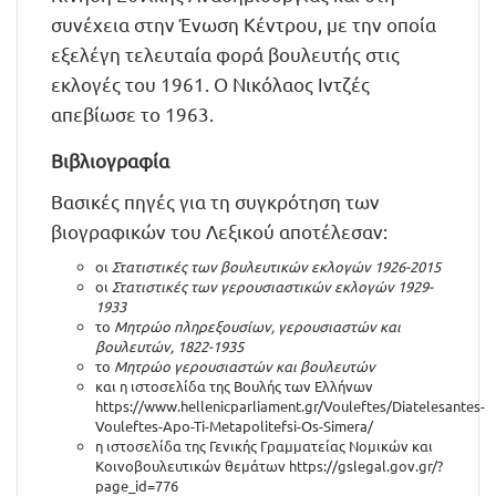
συνέχεια στην Ένωση Κέντρου, με την οποία
εξελέγη τελευταία φορά βουλευτής στις
εκλογές του 1961. Ο Νικόλαος Ιντζές
απεβίωσε το 1963.
Βιβλιογραφία
Βασικές πηγές για τη συγκρότηση των
βιογραφικών του Λεξικού αποτέλεσαν:
οι
Στατιστικές των βουλευτικών εκλογών 1926-2015
οι
Στατιστικές των γερουσιαστικών εκλογών 1929-
1933
το
Μητρώο πληρεξουσίων, γερουσιαστών και
βουλευτών, 1822-1935
το
Μητρώο γερουσιαστών και βουλευτών
και η ιστοσελίδα της Βουλής των Ελλήνων
https://www.hellenicparliament.gr/Vouleftes/Diatelesantes-
Vouleftes-Apo-Ti-Metapolitefsi-Os-Simera/
η ιστοσελίδα της Γενικής Γραμματείας Νομικών και
Κοινοβουλευτικών θεμάτων
https://gslegal.gov.gr/?
page_id=776