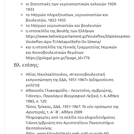
οι Στατιστικές των γερουσιαστικών εκλογών 1929-
1933
το Μητρώο πληρεξουσίων, γερουσιαστών και
βουλευτών, 1822-1935
το Μητρώο γερουσιαστών και βουλευτών
η ιστοσελίδα της Βουλής των Ελλήνων
https://www.hellenicparliament.gr/Vouleftes/Diatelesantes-
Vouleftes-Apo-Ti-Metapolitefsi-Os-Simera/
και η ιστοσελίδα της Γενικής Γραμματείας Νομικών
και Κοινοβουλευτικών θεμάτων
https://gslegal.gov.gr/?page_id=776
Βλ. επίσης:
Ηλίας Νικολακόπουλος, «Η κοινοβουλευτική
εκπροσώπηση της ΕΔΑ, 1951-1967» (αδημοσίευτη
μελέτη)
Αθανασία Γλυκοφρύδη – Λεοντσίνη, «Ιμβριώτης,
Γιάννης»,
Παγκόσμιο Βιογραφικό Λεξικό
, τ. 4, Αθήνα
1985, σ. 120
Τάσος Τρίκκας,
ΕΔΑ, 1951-1967. Το νέο πρόσωπο της
Αριστεράς
, τ. Α΄-Β΄, Αθήνα 2009
Πληροφορίες από τη σελίδα του κληροδοτήματος
Γιάννη Ιμβριώτη στο Αριστοτέλειο Πανεπιστήμιο
Θεσσαλονίκης
(http:..www.klirodotimata.web.auth.gr.node.46)