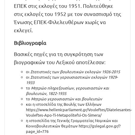
ΕΠΕΚ στις εκλογές του 1951. Πολιτεύθηκε
στις εκλογές του 1952 με τον συνασπισμό της
Ένωσης ΕΠΕΚ-Φιλελευθέρων χωρίς να
εκλεγεί.
Βιβλιογραφία
Βασικές πηγές για τη συγκρότηση των
βιογραφικών του Λεξικού αποτέλεσαν:
οι
Στατιστικές των βουλευτικών εκλογών 1926-2015
οι
Στατιστικές των γερουσιαστικών εκλογών 1929-
1933
το
Μητρώο πληρεξουσίων, γερουσιαστών και
βουλευτών, 1822-1935
το
Μητρώο γερουσιαστών και βουλευτών
και η ιστοσελίδα της Βουλής των Ελλήνων
https://www.hellenicparliament.gr/Vouleftes/Diatelesantes-
Vouleftes-Apo-Ti-Metapolitefsi-Os-Simera/
η ιστοσελίδα της Γενικής Γραμματείας Νομικών και
Κοινοβουλευτικών θεμάτων
https://gslegal.gov.gr/?
page_id=776