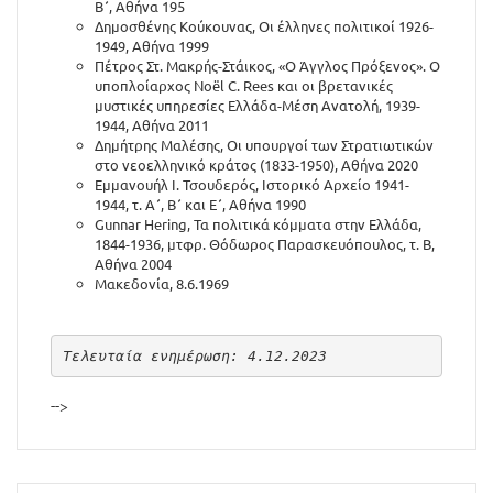
Β΄, Αθήνα 195
Δημοσθένης Κούκουνας, Οι έλληνες πολιτικοί 1926-
1949, Αθήνα 1999
Πέτρος Στ. Μακρής-Στάικος, «Ο Άγγλος Πρόξενος». Ο
υποπλοίαρχος Noël C. Rees και οι βρετανικές
μυστικές υπηρεσίες Ελλάδα-Μέση Ανατολή, 1939-
1944, Αθήνα 2011
Δημήτρης Μαλέσης, Οι υπουργοί των Στρατιωτικών
στο νεοελληνικό κράτος (1833-1950), Αθήνα 2020
Εμμανουήλ Ι. Τσουδερός, Ιστορικό Αρχείο 1941-
1944, τ. Α΄, Β΄ και Ε΄, Αθήνα 1990
Gunnar Hering, Τα πολιτικά κόμματα στην Ελλάδα,
1844-1936, μτφρ. Θόδωρος Παρασκευόπουλος, τ. Β,
Αθήνα 2004
Μακεδονία, 8.6.1969
Τελευταία ενημέρωση: 4.12.2023
-->