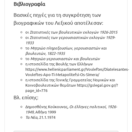
Βιβλιογραφία
Βασικές πηγές για τη συγκρότηση των
βιογραφικών του Λεξικού αποτέλεσαν:
οι
Στατιστικές των βουλευτικών εκλογών 1926-2015
οι
Στατιστικές των γερουσιαστικών εκλογών 1929-
1933
το
Μητρώο πληρεξουσίων, γερουσιαστών και
βουλευτών, 1822-1935
το
Μητρώο γερουσιαστών και βουλευτών
η ιστοσελίδα της Βουλής των Ελλήνων
https://www.hellenicparliament.gr/Vouleftes/Diatelesantes-
Vouleftes-Apo-Ti-Metapolitefsi-Os-Simera/
η ιστοσελίδα της Γενικής Γραμματείας Νομικών και
Κοινοβουλευτικών θεμάτων
https://gslegal.gov.gr/?
page_id=776
Βλ. επίσης:
Δημοσθένης Κούκουνας,
Οι έλληνες πολιτικοί, 1926-
1949,
Αθήνα 1999
Τα Νέα
, 21.1.1974