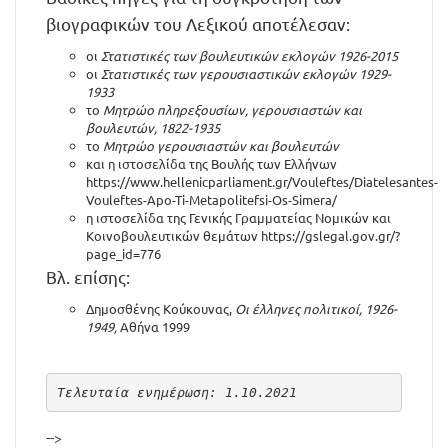
βιογραφικών του Λεξικού αποτέλεσαν:
οι
Στατιστικές των βουλευτικών εκλογών 1926-2015
οι
Στατιστικές των γερουσιαστικών εκλογών 1929-
1933
το
Μητρώο πληρεξουσίων, γερουσιαστών και
βουλευτών, 1822-1935
το
Μητρώο γερουσιαστών και βουλευτών
και η ιστοσελίδα της Βουλής των Ελλήνων
https://www.hellenicparliament.gr/Vouleftes/Diatelesantes-
Vouleftes-Apo-Ti-Metapolitefsi-Os-Simera/
η ιστοσελίδα της Γενικής Γραμματείας Νομικών και
Κοινοβουλευτικών θεμάτων
https://gslegal.gov.gr/?
page_id=776
Βλ. επίσης:
Δημοσθένης Κούκουνας,
Οι έλληνες πολιτικοί, 1926-
1949,
Αθήνα 1999
Τελευταία ενημέρωση: 1.10.2021
-->