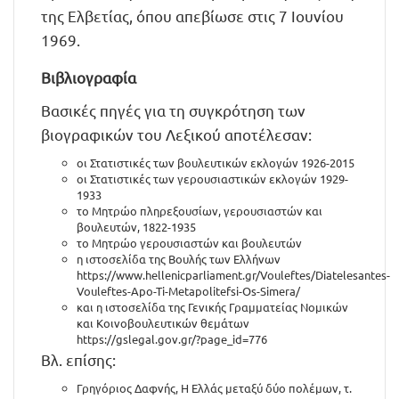
της Ελβετίας, όπου απεβίωσε στις 7 Ιουνίου
1969.
Βιβλιογραφία
Βασικές πηγές για τη συγκρότηση των
βιογραφικών του Λεξικού αποτέλεσαν:
οι Στατιστικές των βουλευτικών εκλογών 1926-2015
οι Στατιστικές των γερουσιαστικών εκλογών 1929-
1933
το Μητρώο πληρεξουσίων, γερουσιαστών και
βουλευτών, 1822-1935
το Μητρώο γερουσιαστών και βουλευτών
η ιστοσελίδα της Βουλής των Ελλήνων
https://www.hellenicparliament.gr/Vouleftes/Diatelesantes-
Vouleftes-Apo-Ti-Metapolitefsi-Os-Simera/
και η ιστοσελίδα της Γενικής Γραμματείας Νομικών
και Κοινοβουλευτικών θεμάτων
https://gslegal.gov.gr/?page_id=776
Βλ. επίσης:
Γρηγόριος Δαφνής, Η Ελλάς μεταξύ δύο πολέμων, τ.