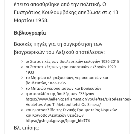
έπειτα αποσύρθηκε από την πολιτική. Ο
Ευστράτιος Κουλουμβάκης απεβίωσε στις 13
Μαρτίου 1958.
Βιβλιογραφία
Βασικές πηγές για τη συγκρότηση των
βιογραφικών του Λεξικού αποτέλεσαν:
οι Στατιστικές των βουλευτικών εκλογών 1926-2015
οι Στατιστικές των γερουσιαστικών εκλογών 1929-
1933
το Μητρώο πληρεξουσίων, γερουσιαστών και
βουλευτών, 1822-1935
το Μητρώο γερουσιαστών και βουλευτών
η ιστοσελίδα της Βουλής των Ελλήνων
https://www.hellenicparliament.gr/Vouleftes/Diatelesantes-
Vouleftes-Apo-Ti-Metapolitefsi-Os-Simera/
και η ιστοσελίδα της Γενικής Γραμματείας Νομικών
και Κοινοβουλευτικών θεμάτων
https://gslegal.gov.gr/?page_id=776
Βλ. επίσης: