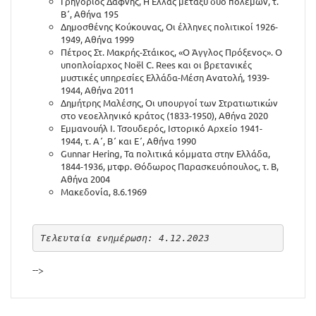
Γρηγόριος Δαφνής, Η Ελλάς μεταξύ δύο πολέμων, τ.
Β΄, Αθήνα 195
Δημοσθένης Κούκουνας, Οι έλληνες πολιτικοί 1926-
1949, Αθήνα 1999
Πέτρος Στ. Μακρής-Στάικος, «Ο Άγγλος Πρόξενος». Ο
υποπλοίαρχος Noël C. Rees και οι βρετανικές
μυστικές υπηρεσίες Ελλάδα-Μέση Ανατολή, 1939-
1944, Αθήνα 2011
Δημήτρης Μαλέσης, Οι υπουργοί των Στρατιωτικών
στο νεοελληνικό κράτος (1833-1950), Αθήνα 2020
Εμμανουήλ Ι. Τσουδερός, Ιστορικό Αρχείο 1941-
1944, τ. Α΄, Β΄ και Ε΄, Αθήνα 1990
Gunnar Hering, Τα πολιτικά κόμματα στην Ελλάδα,
1844-1936, μτφρ. Θόδωρος Παρασκευόπουλος, τ. Β,
Αθήνα 2004
Μακεδονία, 8.6.1969
Τελευταία ενημέρωση: 4.12.2023
-->