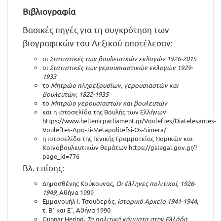
Βιβλιογραφία
Βασικές πηγές για τη συγκρότηση των
βιογραφικών του Λεξικού αποτέλεσαν:
οι
Στατιστικές των βουλευτικών εκλογών 1926-2015
οι
Στατιστικές των γερουσιαστικών εκλογών 1929-
1933
το
Μητρώο πληρεξουσίων, γερουσιαστών και
βουλευτών, 1822-1935
το
Μητρώο γερουσιαστών και βουλευτών
και η ιστοσελίδα της Βουλής των Ελλήνων
https://www.hellenicparliament.gr/Vouleftes/Diatelesantes-
Vouleftes-Apo-Ti-Metapolitefsi-Os-Simera/
η ιστοσελίδα της Γενικής Γραμματείας Νομικών και
Κοινοβουλευτικών θεμάτων
https://gslegal.gov.gr/?
page_id=776
Βλ. επίσης:
Δημοσθένης Κούκουνας,
Οι έλληνες πολιτικοί, 1926-
1949,
Αθήνα 1999
Εμμανουήλ Ι. Τσουδερός,
Ιστορικό Αρχείο 1941-1944
,
τ. Β΄ και Ε΄, Αθήνα 1990
Gunnar Hering,
Τα πολιτικά κόμματα στην Ελλάδα,