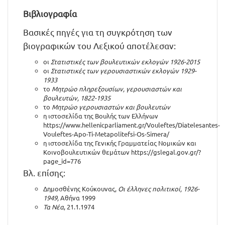
Βιβλιογραφία
Βασικές πηγές για τη συγκρότηση των
βιογραφικών του Λεξικού αποτέλεσαν:
οι
Στατιστικές των βουλευτικών εκλογών 1926-2015
οι
Στατιστικές των γερουσιαστικών εκλογών 1929-
1933
το
Μητρώο πληρεξουσίων, γερουσιαστών και
βουλευτών, 1822-1935
το
Μητρώο γερουσιαστών και βουλευτών
η ιστοσελίδα της Βουλής των Ελλήνων
https://www.hellenicparliament.gr/Vouleftes/Diatelesantes-
Vouleftes-Apo-Ti-Metapolitefsi-Os-Simera/
η ιστοσελίδα της Γενικής Γραμματείας Νομικών και
Κοινοβουλευτικών θεμάτων
https://gslegal.gov.gr/?
page_id=776
Βλ. επίσης:
Δημοσθένης Κούκουνας,
Οι έλληνες πολιτικοί, 1926-
1949,
Αθήνα 1999
Τα Νέα
, 21.1.1974