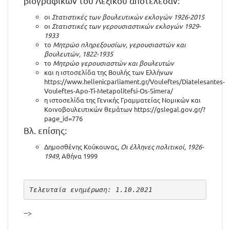
βιογραφικών του Λεξικού αποτέλεσαν:
οι
Στατιστικές των βουλευτικών εκλογών 1926-2015
οι
Στατιστικές των γερουσιαστικών εκλογών 1929-
1933
το
Μητρώο πληρεξουσίων, γερουσιαστών και
βουλευτών, 1822-1935
το
Μητρώο γερουσιαστών και βουλευτών
και η ιστοσελίδα της Βουλής των Ελλήνων
https://www.hellenicparliament.gr/Vouleftes/Diatelesantes-
Vouleftes-Apo-Ti-Metapolitefsi-Os-Simera/
η ιστοσελίδα της Γενικής Γραμματείας Νομικών και
Κοινοβουλευτικών θεμάτων
https://gslegal.gov.gr/?
page_id=776
Βλ. επίσης:
Δημοσθένης Κούκουνας,
Οι έλληνες πολιτικοί, 1926-
1949,
Αθήνα 1999
Τελευταία ενημέρωση: 1.10.2021
-->