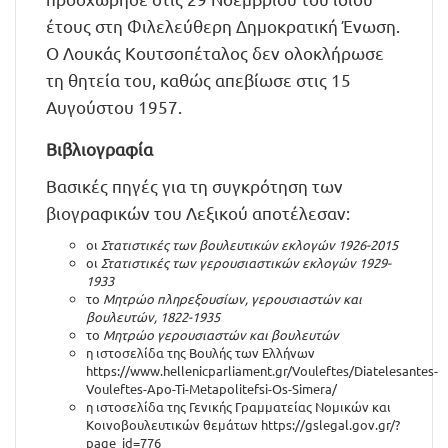
έτους στη Φιλελεύθερη Δημοκρατική Ένωση.
Ο Λουκάς Κουτσοπέταλος δεν ολοκλήρωσε
τη θητεία του, καθώς απεβίωσε στις 15
Αυγούστου 1957.
Βιβλιογραφία
Βασικές πηγές για τη συγκρότηση των
βιογραφικών του Λεξικού αποτέλεσαν:
οι
Στατιστικές των βουλευτικών εκλογών 1926-2015
οι
Στατιστικές των γερουσιαστικών εκλογών 1929-
1933
το
Μητρώο πληρεξουσίων, γερουσιαστών και
βουλευτών, 1822-1935
το
Μητρώο γερουσιαστών και βουλευτών
η ιστοσελίδα της Βουλής των Ελλήνων
https://www.hellenicparliament.gr/Vouleftes/Diatelesantes-
Vouleftes-Apo-Ti-Metapolitefsi-Os-Simera/
η ιστοσελίδα της Γενικής Γραμματείας Νομικών και
Κοινοβουλευτικών θεμάτων
https://gslegal.gov.gr/?
page_id=776