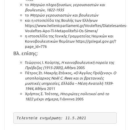
το
Μητρώο πληρεξουσίων, γερουσιαστών και
βουλευτών, 1822-1935
το
Μητρώο γερουσιαστών και βουλευτών
και η ιστοσελίδα της Βουλής των Ελλήνων
https://www.hellenicparliament.gr/Vouleftes/Diatelesantes-
Vouleftes-Apo-Ti-Metapolitefsi-Os-Simera/
η ιστοσελίδα της Γενικής Γραμματείας Νομικών και
Κοινοβουλευτικών θεμάτων
https://gslegal.gov.gr/?
page_id=776
Βλ. επίσης:
Γεώργιος Ι. Κούρτης,
Η κοινοβουλευτική πορεία της
Πρέβεζας (1915-2005)
, Αθήνα 2005
Πέτρος Στ. Μακρής-Στάικος,
«Ο Άγγλος Πρόξενος»
.
Ο
υποπλοίαρχος Noël C. Rees και οι βρετανικές
μυστικές υπηρεσίες, Ελλάδα – Μέση Ανατολή 1939-
1944
, Αθήνα 2011
Χρήστος Σ. Τσέτσης,
Ηπειρώτες πολιτικοί από το
1822 μέχρι σήμερα
, Γιάννινα 2005
Τελευταία ενημέρωση: 11.5.2021