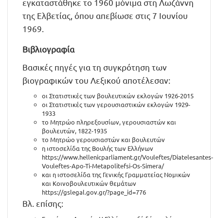
εγκαταστάθηκε το 1960 μόνιμα στη Λωζάννη
της Ελβετίας, όπου απεβίωσε στις 7 Ιουνίου
1969.
Βιβλιογραφία
Βασικές πηγές για τη συγκρότηση των
βιογραφικών του Λεξικού αποτέλεσαν:
οι Στατιστικές των βουλευτικών εκλογών 1926-2015
οι Στατιστικές των γερουσιαστικών εκλογών 1929-
1933
το Μητρώο πληρεξουσίων, γερουσιαστών και
βουλευτών, 1822-1935
το Μητρώο γερουσιαστών και βουλευτών
η ιστοσελίδα της Βουλής των Ελλήνων
https://www.hellenicparliament.gr/Vouleftes/Diatelesantes-
Vouleftes-Apo-Ti-Metapolitefsi-Os-Simera/
και η ιστοσελίδα της Γενικής Γραμματείας Νομικών
και Κοινοβουλευτικών θεμάτων
https://gslegal.gov.gr/?page_id=776
Βλ. επίσης: